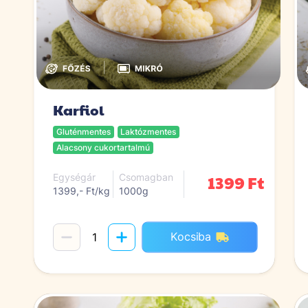
|
Karfiol
Gluténmentes
Laktózmentes
Alacsony cukortartalmú
1399 Ft
Egységár
Csomagban
1399,- Ft/kg
1000g
Kocsiba