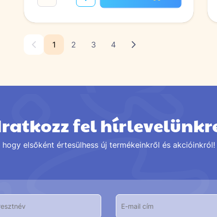
1
2
3
4
Iratkozz fel hírlevelünkr
hogy elsőként értesülhess új termékeinkről és akcióinkról!