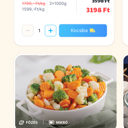
3598 Ft
1799,- Ft/kg
2x1000g
3198 Ft
1599,-Ft/kg
Kocsiba
|