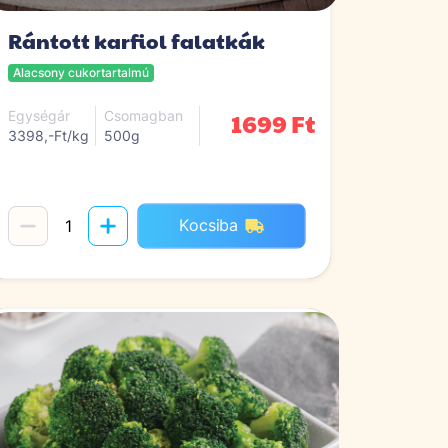
Rántott karfiol falatkák
Alacsony cukortartalmú
1699 Ft
Egységár
Csomagban
3398,-Ft/kg
500g
Kocsiba