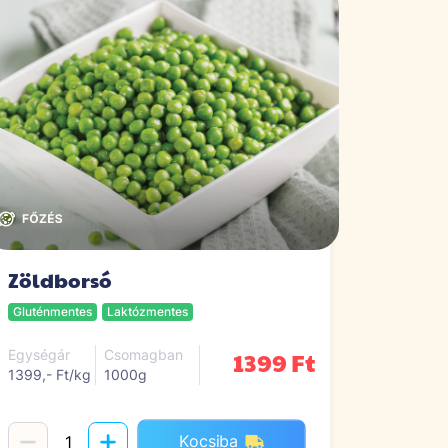
Zöldborsó
Gluténmentes
Laktózmentes
1399 Ft
Egységár
Csomagban
1399,- Ft/kg
1000g
Kocsiba