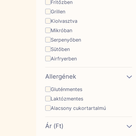
Fritőzben
Grillen
Kiolvasztva
Mikróban
Serpenyőben
Sütőben
Airfryerben
Allergének
Gluténmentes
Laktózmentes
Alacsony cukortartalmú
Ár (Ft)