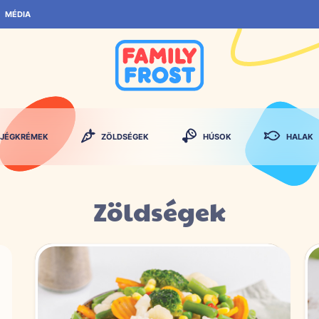
MÉDIA
JÉGKRÉMEK
ZÖLDSÉGEK
HÚSOK
HALAK
Zöldségek