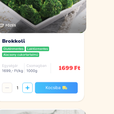
Brokkoli
Gluténmentes
Laktózmentes
Alacsony cukortartalmú
1699 Ft
Egységár
Csomagban
1699,- Ft/kg
1000g
Kocsiba