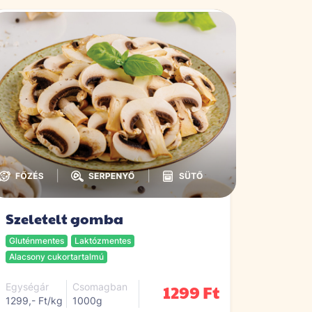
|
|
Szeletelt gomba
Gluténmentes
Laktózmentes
Alacsony cukortartalmú
1299 Ft
Egységár
Csomagban
1299,- Ft/kg
1000g