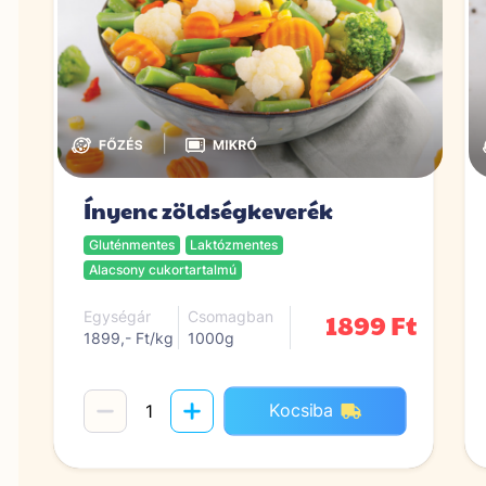
|
Ínyenc zöldségkeverék
Gluténmentes
Laktózmentes
Alacsony cukortartalmú
1899 Ft
Egységár
Csomagban
1899,- Ft/kg
1000g
Kocsiba