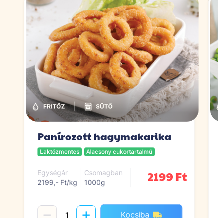
|
Panírozott hagymakarika
Laktózmentes
Alacsony cukortartalmú
2199 Ft
Egységár
Csomagban
2199,- Ft/kg
1000g
Kocsiba