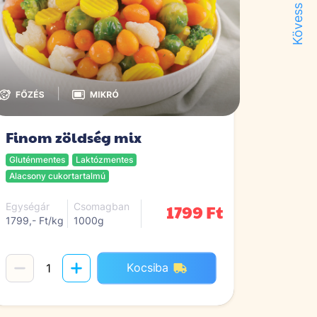
Kövess minket!
|
Finom zöldség mix
Gluténmentes
Laktózmentes
Alacsony cukortartalmú
1799 Ft
Egységár
Csomagban
1799,- Ft/kg
1000g
Kocsiba