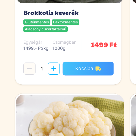
Brokkolis keverék
Gluténmentes
Laktózmentes
Alacsony cukortartalmú
1499 Ft
Egységár
Csomagban
1499,- Ft/kg
1000g
Kocsiba