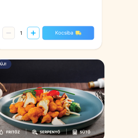
Kocsiba
|
|