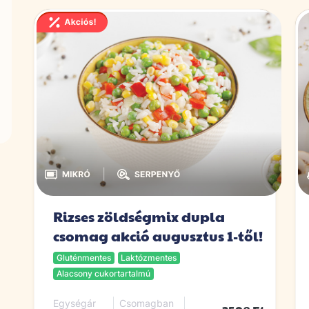
|
Rizses zöldségmix dupla
csomag akció augusztus 1-től!
Gluténmentes
Laktózmentes
Alacsony cukortartalmú
Egységár
Csomagban