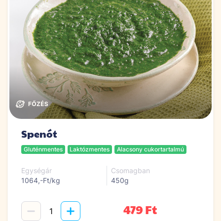
Spenót
Gluténmentes
Laktózmentes
Alacsony cukortartalmú
Egységár
Csomagban
1064,-Ft/kg
450g
479 Ft