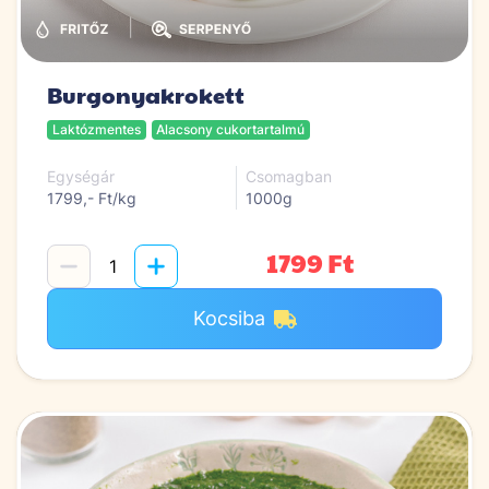
|
Burgonyakrokett
Laktózmentes
Alacsony cukortartalmú
Egységár
Csomagban
1799,- Ft/kg
1000g
1799 Ft
Kocsiba