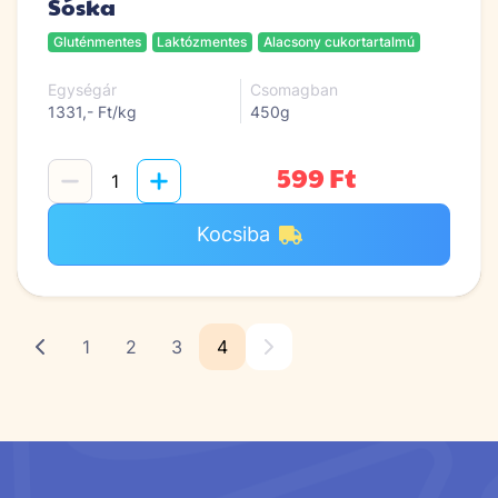
Sóska
Gluténmentes
Laktózmentes
Alacsony cukortartalmú
Egységár
Csomagban
1331,- Ft/kg
450g
599 Ft
Kocsiba
1
2
3
4