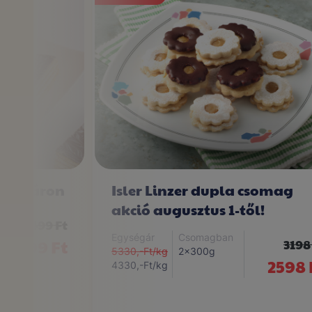
vező áron
Isler Linzer dupla csomag
akció augusztus 1-től!
2499 Ft
Egységár
Csomagban
2299 Ft
3198
5330,-Ft/kg
2x300g
2598 
4330,-Ft/kg