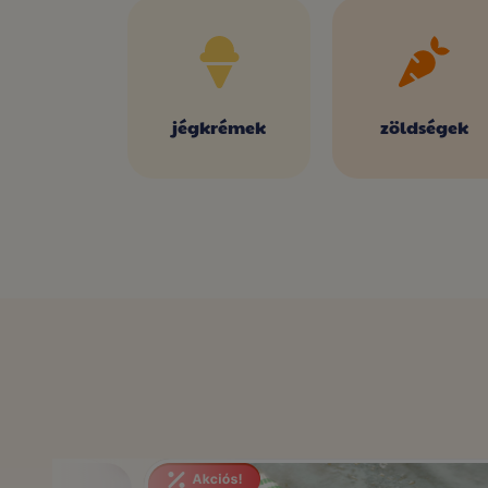
jégkrémek
zöldségek