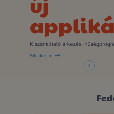
új
appliká
Kiszámítható érkezés, hűségprogr
Felfedezem
Fed