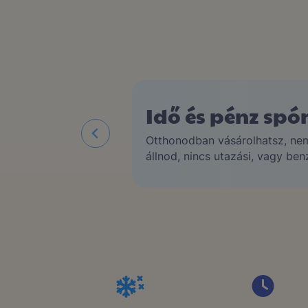
Kényelmes vás
otthonról, aká
megrendelésse
Online rendelési felületünkön
bevásárlást! Óriás választék
élelmiszerekből. Közel 150 t