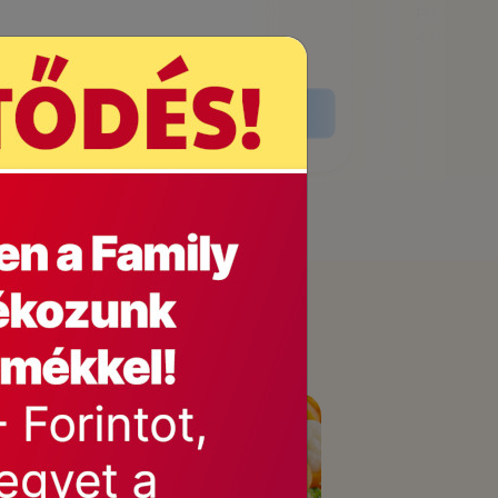
Ft/db,
4,08,Ft/ml
Kocsiba