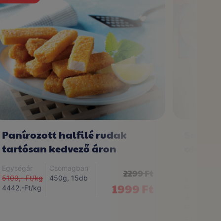
Panírozott halfilé rudak
Soma d
tartósan kedvező áron
akció a
Egységár
Csomagban
Egységár
2299 Ft
5109,- Ft/kg
450g, 15db
276,-
1999 Ft
4442,-Ft/kg
Ft/db,
4,90,-
Ft/ml
231,-