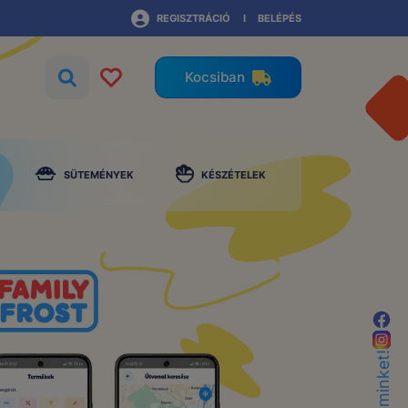
REGISZTRÁCIÓ
BELÉPÉS
Kocsiban
SÜTEMÉNYEK
KÉSZÉTELEK
G
Ne