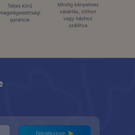
Mindig kényelmes
Teljes körű
vásárlás, otthon
megelégedettségi
vagy házhoz
garancia
szállítva
e
Feliratkozom