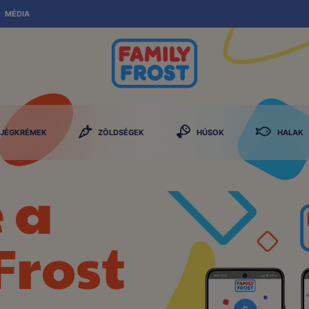
MÉDIA
JÉGKRÉMEK
ZÖLDSÉGEK
HÚSOK
HALAK
e a
Frost