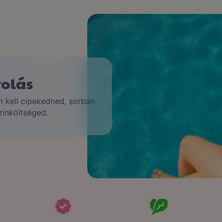
árlás
r online
l
 5 perc alatt elvégezheted a
 jégkrém és gyorsfagyasztott
ermék.