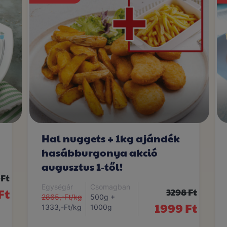
Hal nuggets + 1kg ajándék
hasábburgonya akció
augusztus 1-től!
 Ft
Egységár
Csomagban
Ft
3298 Ft
2865,-Ft/kg
500g +
1999 Ft
1333,-Ft/kg
1000g