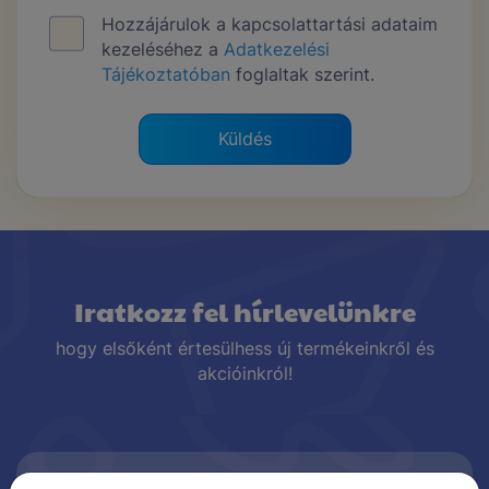
Hozzájárulok a kapcsolattartási adataim
kezeléséhez a
Adatkezelési
Tájékoztatóban
foglaltak szerint.
Küldés
Iratkozz fel hírlevelünkre
hogy elsőként értesülhess új termékeinkről és
akcióinkról!