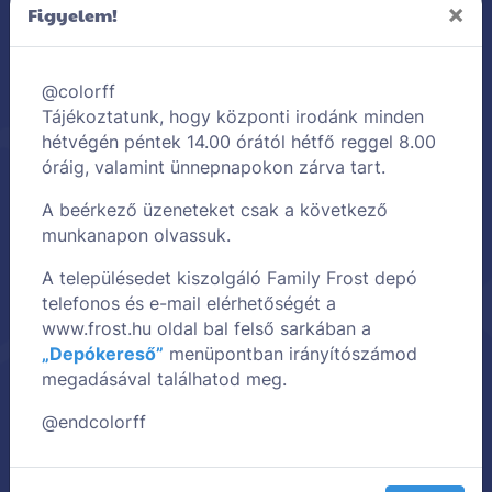
×
Figyelem!
@colorff
Tájékoztatunk, hogy központi irodánk minden
hétvégén péntek 14.00 órától hétfő reggel 8.00
óráig, valamint ünnepnapokon zárva tart.
A beérkező üzeneteket csak a következő
munkanapon olvassuk.
Feliratkozom
A településedet kiszolgáló Family Frost depó
telefonos és e-mail elérhetőségét a
Hozzájárulok, hogy a Family Frost az
Adatkezelési
Tájékoztatójában
foglalt feltételekkel a megadott e-
www.frost.hu oldal bal felső sarkában a
mail címre Family Frost ajánlatokat és
„Depókereső”
menüpontban irányítószámod
kedvezményeket tartalmazó hírlevelet küldjön.
megadásával találhatod meg.
Hozzájárulás bármikor visszavonható.
Hozzájárulok, hogy a Family Frost e-mail cím alapján
@endcolorff
a Google és Facebook hirdetési rendszeren történő
célzott hirdetéses közvetlen megkeresés útján
kedvezményeket és ajánlatokat jelenítsen meg
számomra. Hozzájárulás bármikor visszavonható.