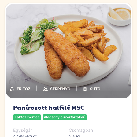
|
|
Panírozott halfilé MSC
Laktózmentes
Alacsony cukortartalmú
Egységár
Csomagban
4798,-Ft/kg
500g