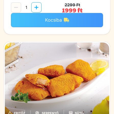
2299 Ft
1999 ft
Kocsiba
|
|