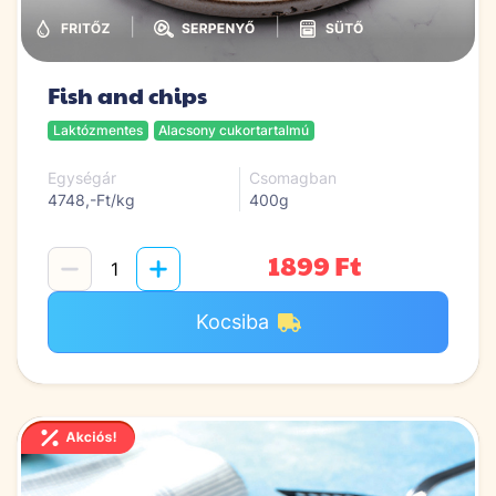
|
|
Fish and chips
Laktózmentes
Alacsony cukortartalmú
Egységár
Csomagban
4748,-Ft/kg
400g
1899 Ft
Kocsiba