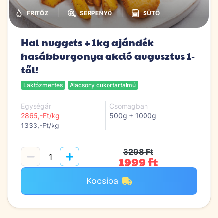
|
|
Hal nuggets + 1kg ajándék
hasábburgonya akció augusztus 1-
től!
Laktózmentes
Alacsony cukortartalmú
Egységár
Csomagban
2865,-Ft/kg
500g + 1000g
1333,-Ft/kg
3298 Ft
1999 ft
Kocsiba