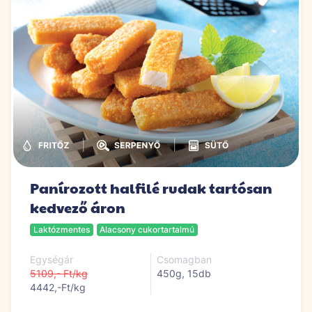
|
|
Panírozott halfilé rudak tartósan
kedvező áron
Laktózmentes
Alacsony cukortartalmú
Egységár
Csomagban
5109,- Ft/kg
450g, 15db
4442,-Ft/kg