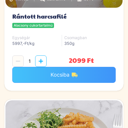
Rántott harcsafilé
Alacsony cukortartalmú
Egységár
Csomagban
5997,-Ft/kg
350g
2099 Ft
Kocsiba