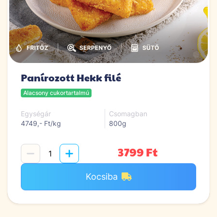
|
|
Panírozott Hekk filé
Alacsony cukortartalmú
Egységár
Csomagban
4749,- Ft/kg
800g
3799 Ft
Kocsiba