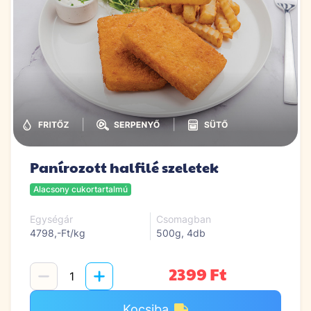
|
|
Panírozott halfilé szeletek
Alacsony cukortartalmú
Egységár
Csomagban
4798,-Ft/kg
500g, 4db
2399 Ft
Kocsiba