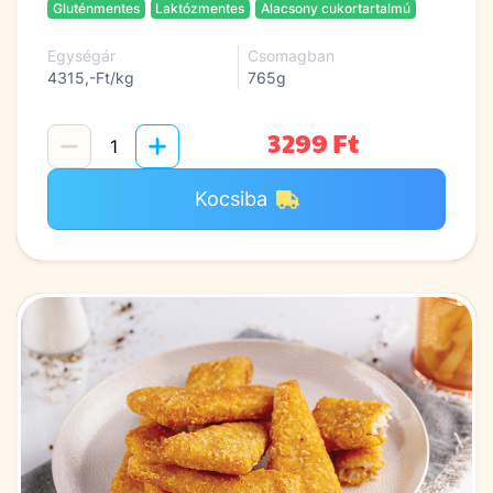
Gluténmentes
Laktózmentes
Alacsony cukortartalmú
Egységár
Csomagban
4315,-Ft/kg
765g
3299 Ft
Kocsiba