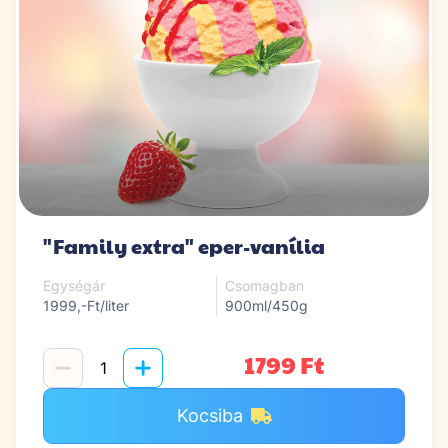
"Family extra" eper-vanília
Egységár
Csomagban
1999,-Ft/liter
900ml/450g
1799 Ft
Kocsiba