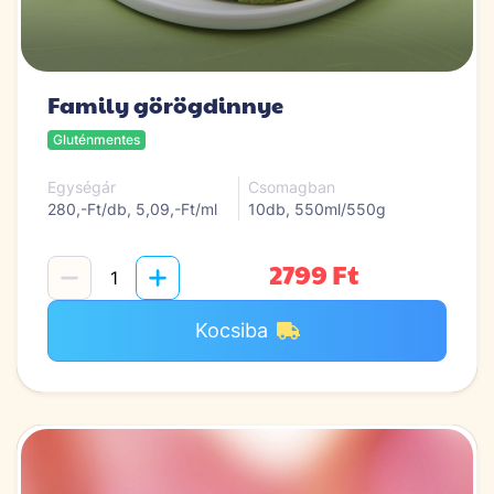
Family görögdinnye
Gluténmentes
Egységár
Csomagban
280,-Ft/db, 5,09,-Ft/ml
10db, 550ml/550g
2799 Ft
Kocsiba