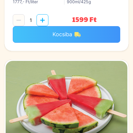
1777,- Ft/liter
900ml/425g
1599 Ft
Kocsiba