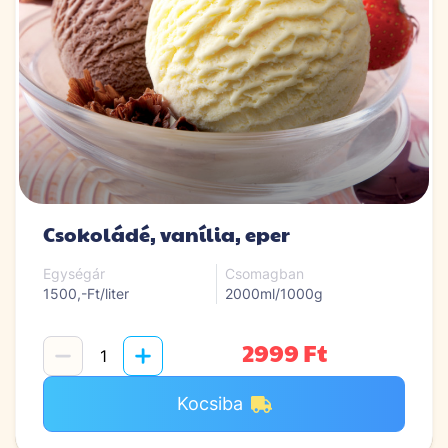
Csokoládé, vanília, eper
Egységár
Csomagban
1500,-Ft/liter
2000ml/1000g
2999 Ft
Kocsiba