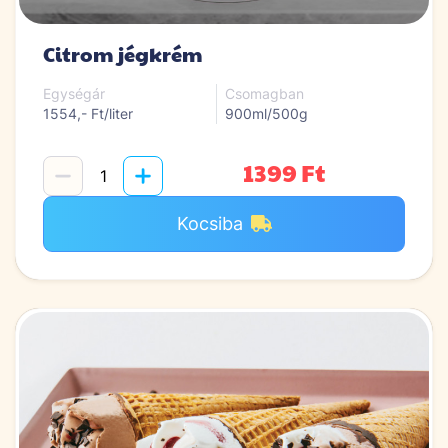
Citrom jégkrém
Egységár
Csomagban
1554,- Ft/liter
900ml/500g
1399 Ft
Kocsiba