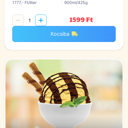
1777,- Ft/liter
900ml/425g
1599 Ft
Kocsiba