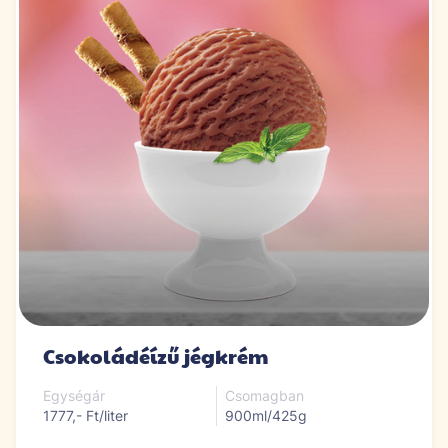
Csokoládéízű jégkrém
Egységár
Csomagban
1777,- Ft/liter
900ml/425g