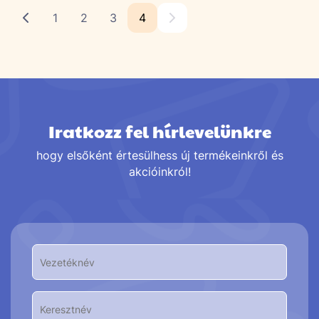
1
2
3
4
Iratkozz fel hírlevelünkre
hogy elsőként értesülhess új termékeinkről és
akcióinkról!