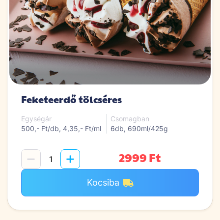
Feketeerdő tölcséres
Egységár
Csomagban
500,- Ft/db, 4,35,- Ft/ml
6db, 690ml/425g
2999 Ft
Kocsiba