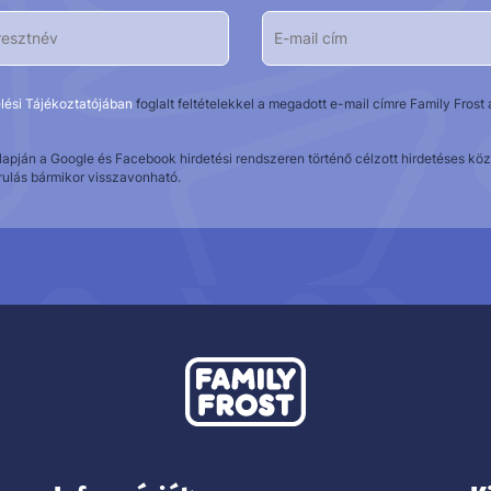
lési Tájékoztatójában
foglalt feltételekkel a megadott e-mail címre Family Fros
alapján a Google és Facebook hirdetési rendszeren történő célzott hirdetéses 
rulás bármikor visszavonható.