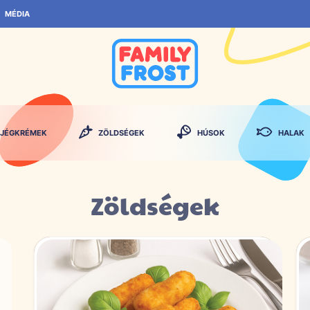
MÉDIA
JÉGKRÉMEK
ZÖLDSÉGEK
HÚSOK
HALAK
Zöldségek