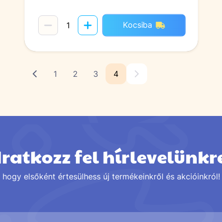
Kocsiba
1
2
3
4
Iratkozz fel hírlevelünkr
hogy elsőként értesülhess új termékeinkről és akcióinkról!