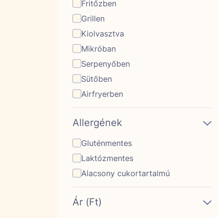
Fritőzben
Grillen
Kiolvasztva
Mikróban
Serpenyőben
Sütőben
Airfryerben
Allergének
Gluténmentes
Laktózmentes
Alacsony cukortartalmú
Ár (Ft)