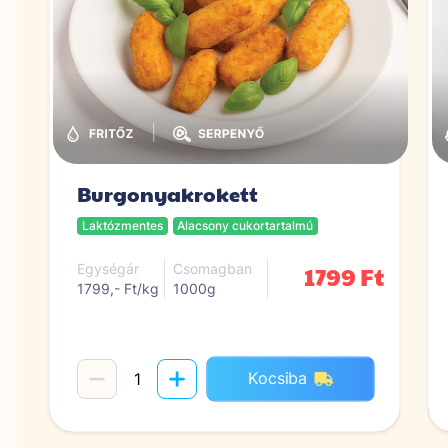
|
Burgonyakrokett
Laktózmentes
Alacsony cukortartalmú
1799 Ft
Egységár
Csomagban
1799,- Ft/kg
1000g
Kocsiba