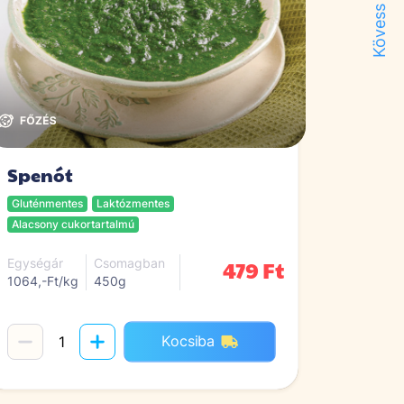
Kövess minket!
Spenót
Gluténmentes
Laktózmentes
Alacsony cukortartalmú
479 Ft
Egységár
Csomagban
1064,-Ft/kg
450g
Kocsiba