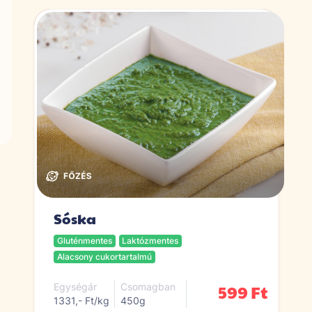
Sóska
Gluténmentes
Laktózmentes
Alacsony cukortartalmú
599 Ft
Egységár
Csomagban
1331,- Ft/kg
450g