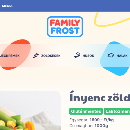
MÉDIA
JÉGKRÉMEK
ZÖLDSÉGEK
HÚSOK
HALAK
Ínyenc zöl
Gluténmentes
Laktózmen
Egységár:
1899,- Ft/kg
Csomagban:
1000g