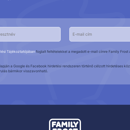
lési Tájékoztatójában
foglalt feltételekkel a megadott e-mail címre Family Fros
alapján a Google és Facebook hirdetési rendszeren történő célzott hirdetéses 
rulás bármikor visszavonható.