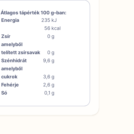
Átlagos tápérték 100 g–ban:
Energia
235
kJ
56
kcal
Zsír
0
g
amelyből
telített zsírsavak
0
g
Szénhidrát
9,6
g
amelyből
cukrok
3,6
g
Fehérje
2,6
g
Só
0,1
g