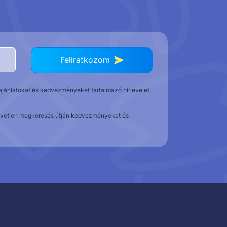
Feliratkozom
t ajánlatokat és kedvezményeket tartalmazó hírlevelet
közvetlen megkeresés útján kedvezményeket és