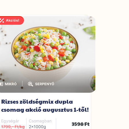
|
Rizses zöldségmix dupla
Mexikó
csomag akció augusztus 1-től!
Egységár
1299,- Ft/
Egységár
Csomagban
3598 Ft
1799,- Ft/kg
2x1000g