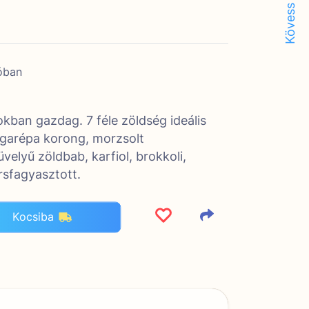
Kövess minket!
óban
okban gazdag. 7 féle zöldség ideális
rgarépa korong, morzsolt
elyű zöldbab, karfiol, brokkoli,
sfagyasztott.
Kocsiba