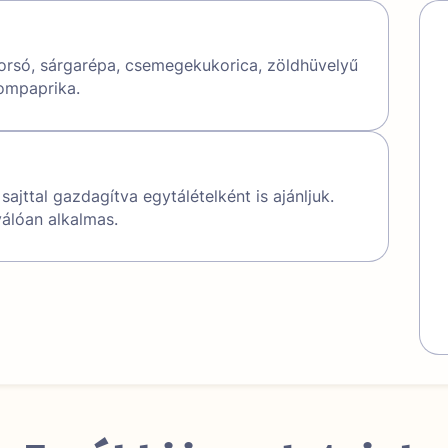
orsó, sárgarépa, csemegekukorica, zöldhüvelyű
sompaprika.
ajttal gazdagítva egytálételként is ajánljuk.
válóan alkalmas.