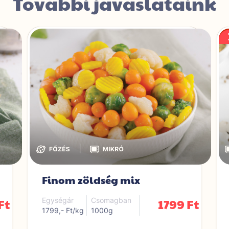
További javaslataink
|
Finom zöldség mix
Ft
1799 Ft
Egységár
Csomagban
1799,- Ft/kg
1000g