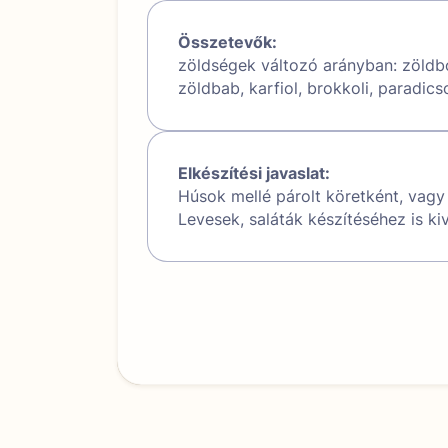
Összetevők:
zöldségek változó arányban: zöldb
zöldbab, karfiol, brokkoli, paradic
Elkészítési javaslat:
Húsok mellé párolt köretként, vagy s
Levesek, saláták készítéséhez is ki