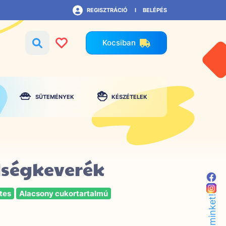
REGISZTRÁCIÓ
BELÉPÉS
Kocsiban
SÜTEMÉNYEK
KÉSZÉTELEK
dségkeverék
tes
Alacsony cukortartalmú