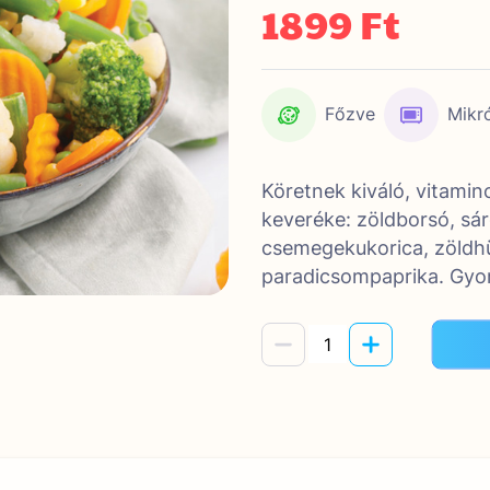
1899 Ft
Főzve
Mikr
Köretnek kiváló, vitamin
keveréke: zöldborsó, sá
csemegekukorica, zöldhüv
paradicsompaprika. Gyor