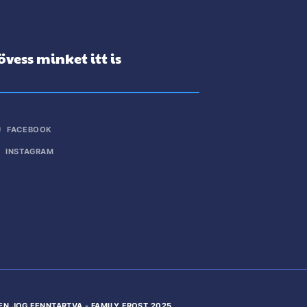
övess minket itt is
FACEBOOK
INSTAGRAM
EN JOG FENNTARTVA - FAMILY FROST 2025