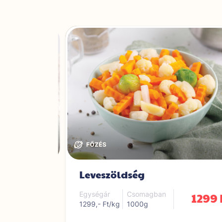
ség
Leveszöldség
1299 Ft
1299 
Egységár
Csomagban
1299,- Ft/kg
1000g