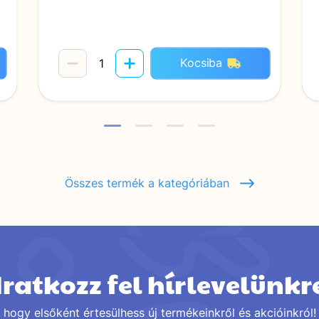
Kocsiba
Összes termék a kategóriában
Iratkozz fel hírlevelünkr
hogy elsőként értesülhess új termékeinkről és akcióinkról!