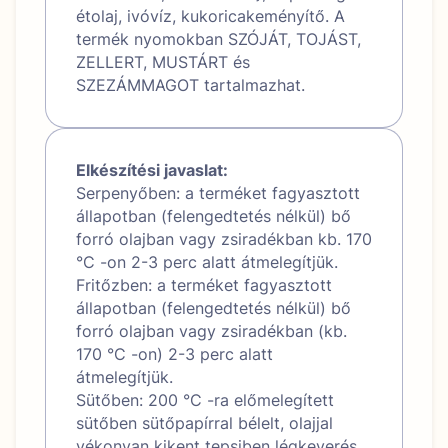
étolaj, ivóvíz, kukoricakeményítő. A
termék nyomokban SZÓJÁT, TOJÁST,
ZELLERT, MUSTÁRT és
SZEZÁMMAGOT tartalmazhat.
Elkészítési javaslat:
Serpenyőben: a terméket fagyasztott
állapotban (felengedtetés nélkül) bő
forró olajban vagy zsiradékban kb. 170
°C -on 2-3 perc alatt átmelegítjük.
Fritőzben: a terméket fagyasztott
állapotban (felengedtetés nélkül) bő
forró olajban vagy zsiradékban (kb.
170 °C -on) 2-3 perc alatt
átmelegítjük.
Sütőben: 200 °C -ra előmelegített
sütőben sütőpapírral bélelt, olajjal
vékonyan kikent tepsiben légkeverés