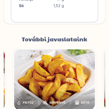
Só
1,52
g
További javaslataink
|
|