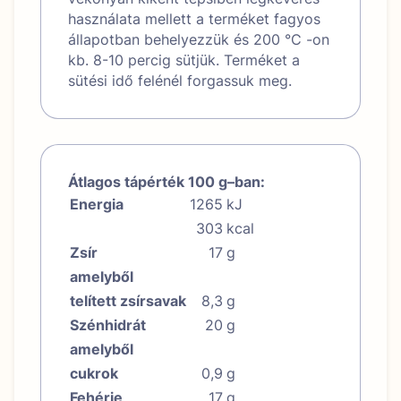
használata mellett a terméket fagyos
állapotban behelyezzük és 200 °C -on
kb. 8-10 percig sütjük. Terméket a
sütési idő felénél forgassuk meg.
Átlagos tápérték 100 g–ban:
Energia
1265
kJ
303
kcal
Zsír
17
g
amelyből
telített zsírsavak
8,3
g
Szénhidrát
20
g
amelyből
cukrok
0,9
g
Fehérje
17
g