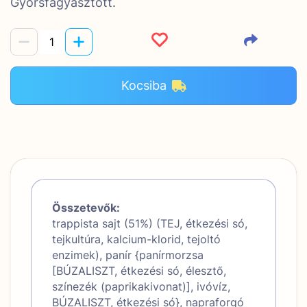
Gyorsfagyasztott.
Kocsiba
Összetevők:
trappista sajt (51%) (TEJ, étkezési só,
tejkultúra, kalcium-klorid, tejoltó
enzimek), panír {panírmorzsa
[BÚZALISZT, étkezési só, élesztő,
színezék (paprikakivonat)], ivóvíz,
BÚZALISZT, étkezési só}, napraforgó