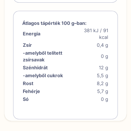
Átlagos tápérték 100 g–ban:
381 kJ / 91
Energia
kcal
Zsír
0,4 g
-amelyből telített
0 g
zsírsavak
Szénhidrát
12 g
-amelyből cukrok
5,5 g
Rost
8,2 g
Fehérje
5,7 g
Só
0 g