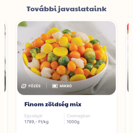
További javaslataink
|
Finom zöldség mix
Egységár
Csomagban
1799,- Ft/kg
1000g