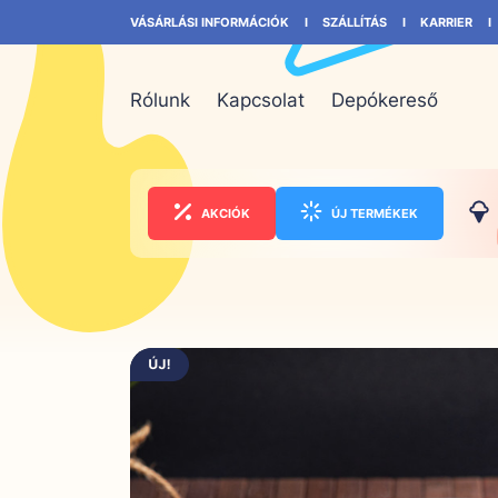
VÁSÁRLÁSI INFORMÁCIÓK
SZÁLLÍTÁS
KARRIER
Rólunk
Kapcsolat
Depókereső
AKCIÓK
ÚJ TERMÉKEK