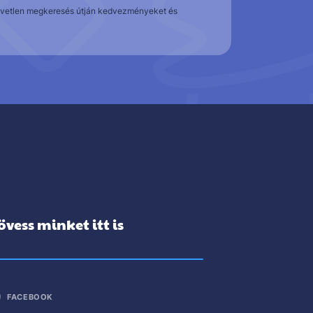
közvetlen megkeresés útján kedvezményeket és
övess minket itt is
FACEBOOK