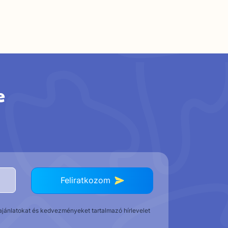
e
Feliratkozom
t ajánlatokat és kedvezményeket tartalmazó hírlevelet