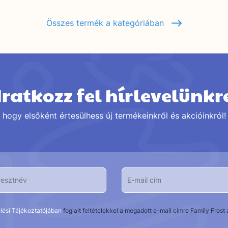
Összes termék a kategóriában
Iratkozz fel hírlevelünkr
hogy elsőként értesülhess új termékeinkről és akcióinkról!
lési Tájékoztatójában
foglalt feltételekkel a megadott e-mail címre Family Fros