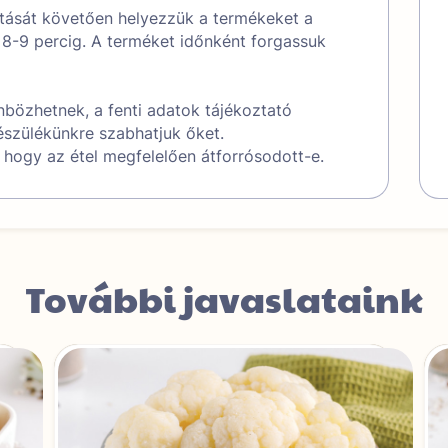
ítását követően helyezzük a termékeket a
8-9 percig. A terméket időnként forgassuk
bözhetnek, a fenti adatok tájékoztató
készülékünkre szabhatjuk őket.
k, hogy az étel megfelelően átforrósodott-e.
További javaslataink