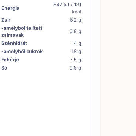
547 kJ / 131
Energia
kcal
Zsír
6,2 g
-amelyből telített
0,8 g
zsírsavak
Szénhidrát
14 g
-amelyből cukrok
1,8 g
Fehérje
3,5 g
Só
0,6 g