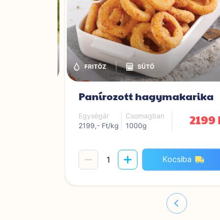
|
Panírozott hagymakarika
1399 Ft
2199 
Egységár
Csomagban
2199,- Ft/kg
1000g
iba
Kocsiba