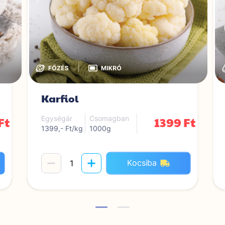
|
Karfiol
Ft
1399 Ft
Egységár
Csomagban
1399,- Ft/kg
1000g
Kocsiba