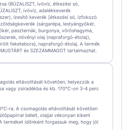
zsa (BÚZALISZT, ivóvíz, étkezési só,
BÚZALISZT, ivóvíz, adalékkeverék
szer), ízesítő keverék [étkezési só, ízfokozó
, zöldségkeverék (sárgarépa, lestyángyökér,
ökér, paszternák, burgonya, vöröshagyma,
szerek, növényi olaj (napraforgó-étolaj),
 őrölt feketebors}, napraforgó-étolaj. A termék
, MUSTÁRT és SZEZÁMMAGOT tartalmazhat.
golás eltávolítását követően, helyezzük a
jba vagy zsiradékba és kb. 170°C-on 3-4 perc
0°C-ra. A csomagolás eltávolítását követően
tőpapírral bélelt, olajjal vékonyan kikent
 A terméket időnként forgassuk meg, hogy jól