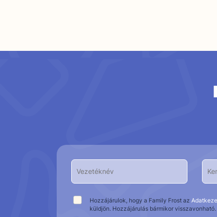
Hozzájárulok, hogy a Family Frost az
Adatkeze
küldjön. Hozzájárulás bármikor visszavonható.