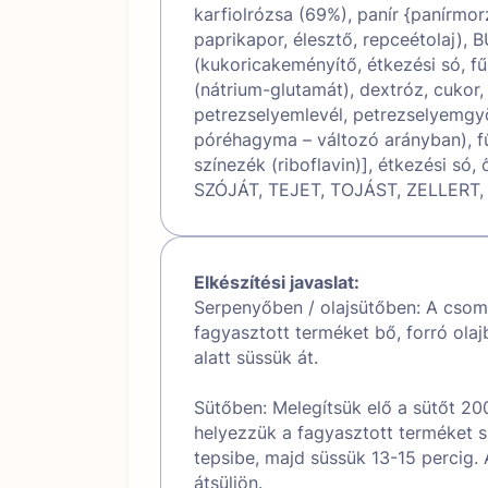
karfiolrózsa (69%), panír {panírmor
paprikapor, élesztő, repceétolaj), 
(kukoricakeményítő, étkezési só, fű
(nátrium-glutamát), dextróz, cukor
petrezselyemlevél, petrezselyemgy
póréhagyma – változó arányban), fű
színezék (riboflavin)], étkezési só,
SZÓJÁT, TEJET, TOJÁST, ZELLERT
Elkészítési javaslat:
Serpenyőben / olajsütőben: A csoma
fagyasztott terméket bő, forró ola
alatt süssük át.
Sütőben: Melegítsük elő a sütőt 20
helyezzük a fagyasztott terméket sü
tepsibe, majd süssük 13-15 percig.
átsüljön.