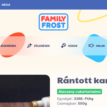
MÉDIA
JÉGKRÉMEK
ZÖLDSÉGEK
HÚSOK
HALAK
Rántott ka
Alacsony cukortartalmú
Egységár:
3398,-Ft/kg
Csomagban:
500g