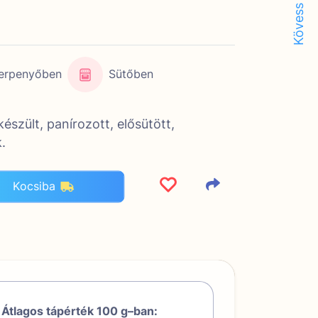
Kövess minket!
erpenyőben
Sütőben
készült, panírozott, elősütött,
.
Kocsiba
Átlagos tápérték 100 g–ban: