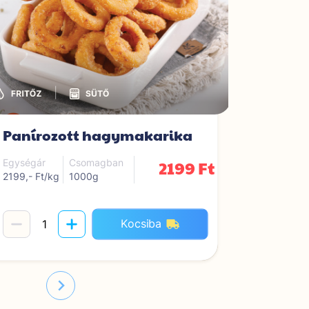
|
Panírozott hagymakarika
Karfio
2199 Ft
Egységár
Csomagban
Egységár
2199,- Ft/kg
1000g
1399,- Ft/
Kocsiba