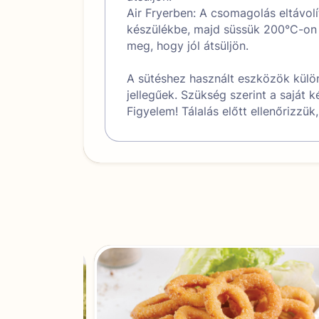
Air Fryerben: A csomagolás eltávol
készülékbe, majd süssük 200°C-on 
meg, hogy jól átsüljön.
A sütéshez használt eszközök külön
jellegűek. Szükség szerint a saját 
Figyelem! Tálalás előtt ellenőrizzü