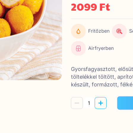
2099 Ft
Fritőzben
S
Airfryerben
Gyorsfagyasztott, elősüt
töltelékkel töltött, aprí
készült, formázott, félk