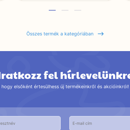
Összes termék a kategóriában
Iratkozz fel hírlevelünkr
hogy elsőként értesülhess új termékeinkről és akcióinkról!