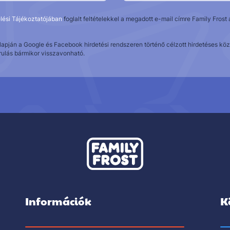
lési Tájékoztatójában
foglalt feltételekkel a megadott e-mail címre Family Fros
alapján a Google és Facebook hirdetési rendszeren történő célzott hirdetéses 
rulás bármikor visszavonható.
Információk
K