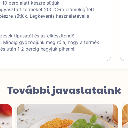
10 perc alatt készre sütjük.
agyasztott terméket 200°C-ra előmelegített
készre sütjük. Légkeverés használatával a
ések típusától és az elkészítendő
. Mindig győződjünk meg róla, hogy a termék
tés után 1-2 percig hagyjuk pihenni!
További javaslataink