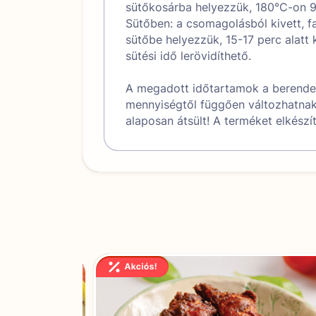
sütőkosárba helyezzük, 180°C-on 9-
Sütőben: a csomagolásból kivett, f
sütőbe helyezzük, 15-17 perc alatt 
sütési idő lerövidíthető.
A megadott időtartamok a berendez
mennyiségtől függően változhatnak
alaposan átsült! A terméket elkészí