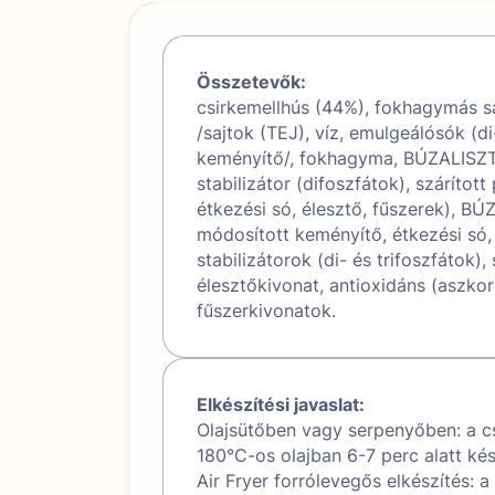
Összetevők:
csirkemellhús (44%), fokhagymás sa
/sajtok (TEJ), víz, emulgeálósók (di
keményítő/, fokhagyma, BÚZALISZT,
stabilizátor (difoszfátok), szárítot
étkezési só, élesztő, fűszerek), BÚ
módosított keményítő, étkezési só
stabilizátorok (di- és trifoszfátok
élesztőkivonat, antioxidáns (aszkorb
fűszerkivonatok.
Elkészítési javaslat:
Olajsütőben vagy serpenyőben: a c
180°C-os olajban 6-7 perc alatt kés
Air Fryer forrólevegős elkészítés: 