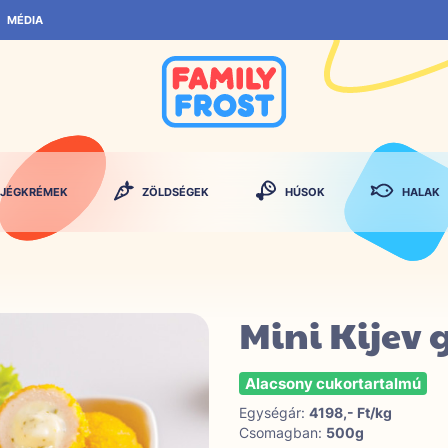
MÉDIA
JÉGKRÉMEK
ZÖLDSÉGEK
HÚSOK
HALAK
Mini Kijev 
Alacsony cukortartalmú
Egységár:
4198,- Ft/kg
Csomagban:
500g