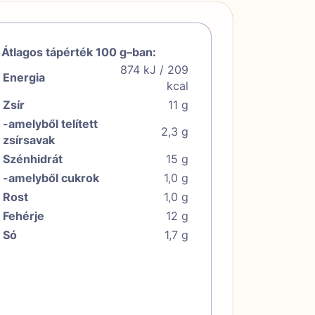
Átlagos tápérték 100 g–ban:
874 kJ / 209
Energia
kcal
Zsír
11 g
-amelyből telített
2,3 g
zsírsavak
Szénhidrát
15 g
-amelyből cukrok
1,0 g
Rost
1,0 g
Fehérje
12 g
Só
1,7 g