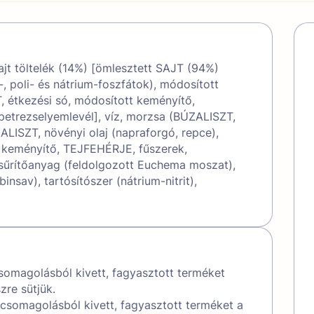
jt töltelék (14%) [ömlesztett SAJT (94%)
-, poli- és nátrium-foszfátok), módosított
 étkezési só, módosított keményítő,
t petrezselyemlevél], víz, morzsa (BÚZALISZT,
ZALISZT, növényi olaj (napraforgó, repce),
, keményítő, TEJFEHÉRJE, fűszerek,
), sűrítőanyag (feldolgozott Euchema moszat),
insav), tartósítószer (nátrium-nitrit),
somagolásból kivett, fagyasztott terméket
zre sütjük.
a csomagolásból kivett, fagyasztott terméket a