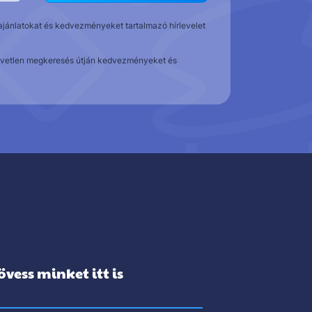
t ajánlatokat és kedvezményeket tartalmazó hírlevelet
közvetlen megkeresés útján kedvezményeket és
övess minket itt is