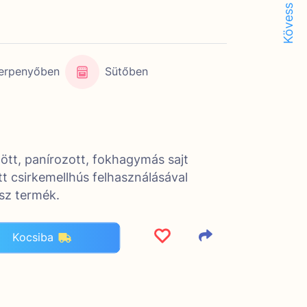
Kövess minket!
erpenyőben
Sütőben
ött, panírozott, fokhagymás sajt
tott csirkemellhús felhasználásával
ész termék.
Kocsiba