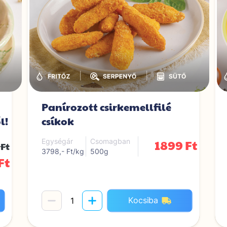
|
|
Panírozott csirkemellfilé
l!
csíkok
1899 Ft
Egységár
Csomagban
 Ft
3798,- Ft/kg
500g
Ft
Kocsiba