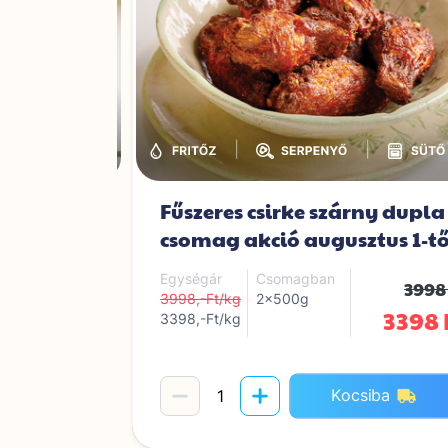
|
|
|
elet
Fűszeres csirke szárny dupla
csomag akció augusztus 1-tő
2899 Ft
Egységár
Csomagban
3998
3998,-Ft/kg
2x500g
3398 
3398,-Ft/kg
iba
Kocsiba