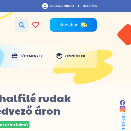
REGISZTRÁCIÓ
BELÉPÉS
Kocsiban
SÜTEMÉNYEK
KÉSZÉTELEK
halfilé rudak
edvező áron
ukortartalmú