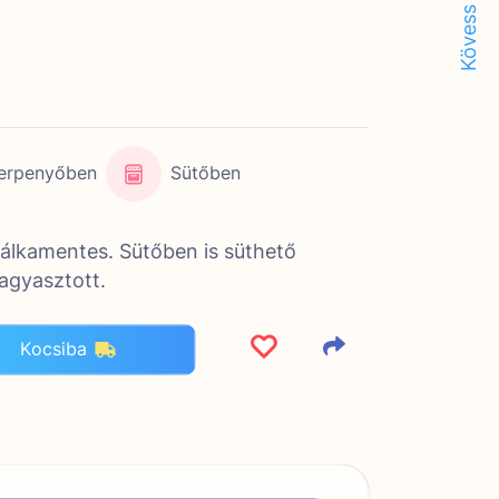
Kövess minket!
erpenyőben
Sütőben
zálkamentes. Sütőben is süthető
fagyasztott.
Kocsiba