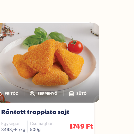
|
|
Rántott trappista sajt
Alaszka
1749 Ft
Egységár
Csomagban
Egységár
3498,-Ft/kg
500g
4315,-Ft/k