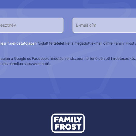
lési Tájékoztatójában
foglalt feltételekkel a megadott e-mail címre Family Fros
alapján a Google és Facebook hirdetési rendszeren történő célzott hirdetéses 
rulás bármikor visszavonható.