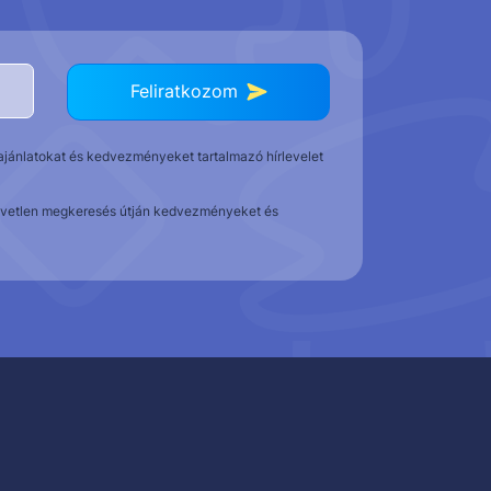
Feliratkozom
t ajánlatokat és kedvezményeket tartalmazó hírlevelet
közvetlen megkeresés útján kedvezményeket és