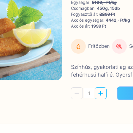
Egységár:
5109,- Ft/kg
Csomagban:
450g, 15db
Fogyasztói ár:
2299 Ft
Akciós egységár:
4442,-Ft/kg
Akciós ár:
1999 Ft
Fritőzben
S
Színhús, gyakorlatilag s
fehérhusú halfilé. Gyors