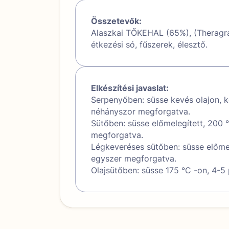
Összetevők:
Alaszkai TŐKEHAL (65%), (Theragr
étkezési só, fűszerek, élesztő.
Elkészítési javaslat:
Serpenyőben: süsse kevés olajon, 
néhányszor megforgatva.
Sütőben: süsse előmelegített, 200 
megforgatva.
Légkeveréses sütőben: süsse előmel
egyszer megforgatva.
Olajsütőben: süsse 175 °C -on, 4-5 