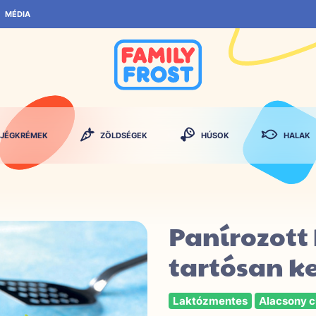
MÉDIA
JÉGKRÉMEK
ZÖLDSÉGEK
HÚSOK
HALAK
Panírozott 
tartósan k
Laktózmentes
Alacsony c