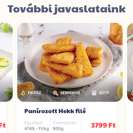
További javaslataink
|
|
Panírozott Hekk filé
Ft
3799 Ft
Egységár
Csomagban
4749,- Ft/kg
800g