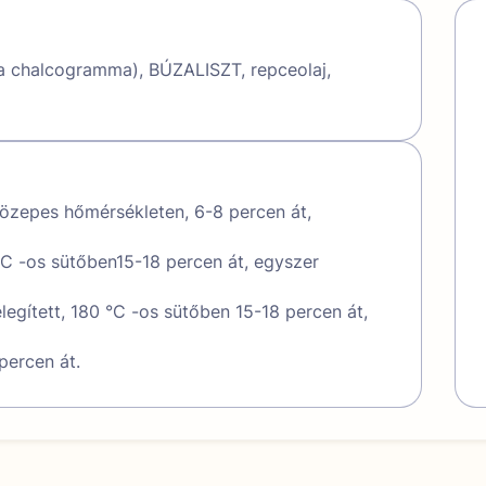
a chalcogramma), BÚZALISZT, repceolaj,
közepes hőmérsékleten, 6-8 percen át,
°C -os sütőben15-18 percen át, egyszer
egített, 180 °C -os sütőben 15-18 percen át,
percen át.