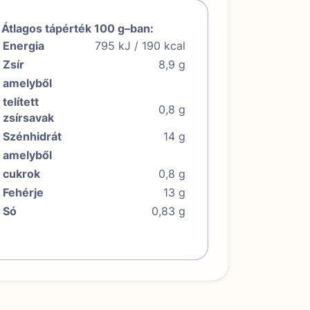
Átlagos tápérték 100 g–ban:
Energia
795 kJ / 190 kcal
Zsír
8,9 g
amelyből
telített
0,8 g
zsírsavak
Szénhidrát
14 g
amelyből
cukrok
0,8 g
Fehérje
13 g
Só
0,83 g