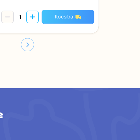
Kocsiba
e