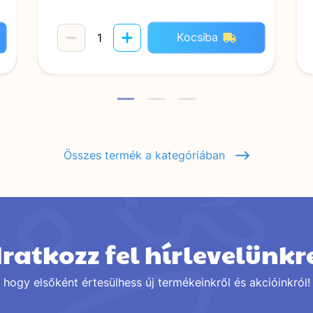
Kocsiba
Összes termék a kategóriában
Iratkozz fel hírlevelünkr
hogy elsőként értesülhess új termékeinkről és akcióinkról!