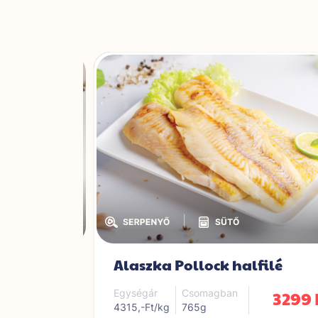
|
|
jt
Alaszka Pollock halfilé
1749 Ft
3299 
Egységár
Csomagban
4315,-Ft/kg
765g