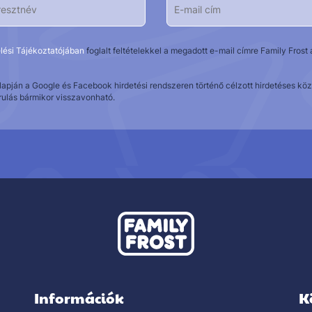
lési Tájékoztatójában
foglalt feltételekkel a megadott e-mail címre Family Fros
alapján a Google és Facebook hirdetési rendszeren történő célzott hirdetéses 
rulás bármikor visszavonható.
Információk
K