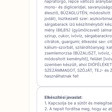
napraforgó, repce változó arányban)
mono- és digliceridjei, savanyúság
élesztő, BÚZAGLUTÉN, módosított k
jodát), lisztkezelő szer: aszkorbinsa
sárgabarack ízű készítményből kész
mény (86,8%) (gyümölcsvelő (almav
szirup, cukor, ivóvíz, sárgabarackro
citrátok, guargumi; étkezési sav: c
kálium-szorbát, szilárdítóanyag: ka
zsemlemorzsa (BÚZALISZT, ivóvíz, é
módosított keményítő], felület [i
üzemben készült, ahol DIÓFÉLÉK
SZEZÁMMAGOT, SZÓJÁT, TEJ- és 
használhatnak fel!
Elkészítési javaslat:
1. Kapcsolja be a sütőt és melegítse
2. A tepsit fordítsa meg, hogy az al