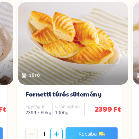
Fornetti túrós sütemény
Ft
2399 Ft
Egységár
Csomagban
2399,- Ft/kg
1000g
Kocsiba