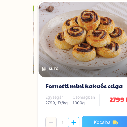
ni
Fornetti mini kakaós csiga
3099 Ft
2799 
Egységár
Csomagban
2799,-Ft/kg
1000g
iba
Kocsiba