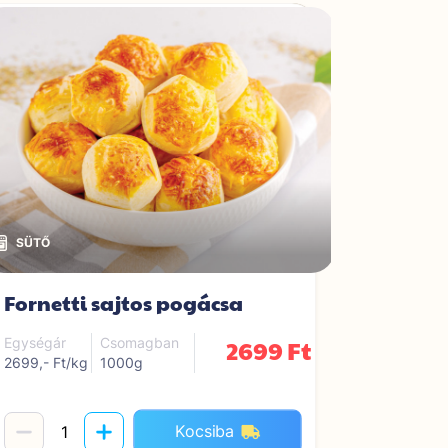
Fornetti sajtos pogácsa
Fornett
2699 Ft
Egységár
Csomagban
Egységár
2699,- Ft/kg
1000g
3099,- Ft/
Kocsiba