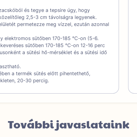
zacskóból és tegye a tepsire úgy, hogy
közelítőleg 2,5-3 cm távolságra legyenek.
lületét permetezze meg vízzel, ezután azonnal
gy elektromos sütőben 170-185 °C-on (5-6.
légkeveréses sütőben 170-185 °C-on 12-16 perc
pusonként a sütési hő-mérséklet és a sütési idő
asztható.
ében a termék sütés előtt pihentethető,
leten, 20-30 percig.
További javaslataink