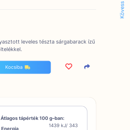
Kövess minket!
yasztott leveles tészta sárgabarack ízű
ltelékkel.
Kocsiba
Átlagos tápérték 100 g–ban:
1439 kJ/ 343
Energia