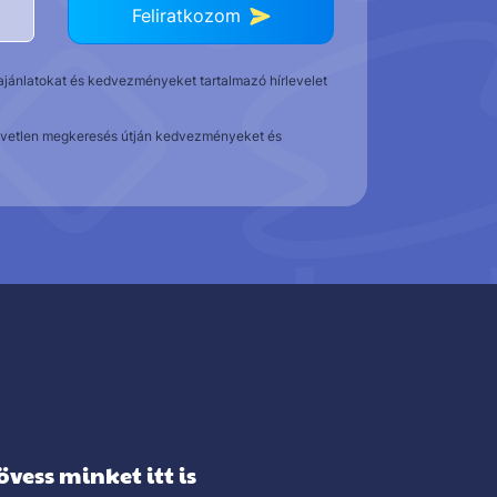
Feliratkozom
t ajánlatokat és kedvezményeket tartalmazó hírlevelet
közvetlen megkeresés útján kedvezményeket és
övess minket itt is