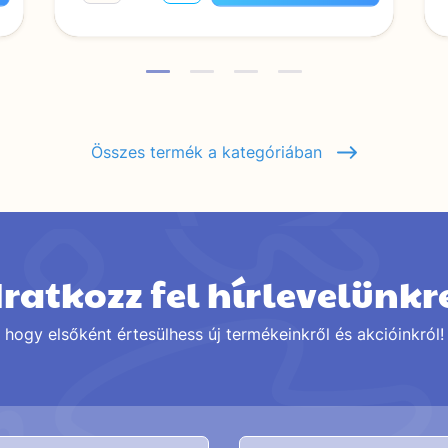
Összes termék a kategóriában
Iratkozz fel hírlevelünkr
hogy elsőként értesülhess új termékeinkről és akcióinkról!