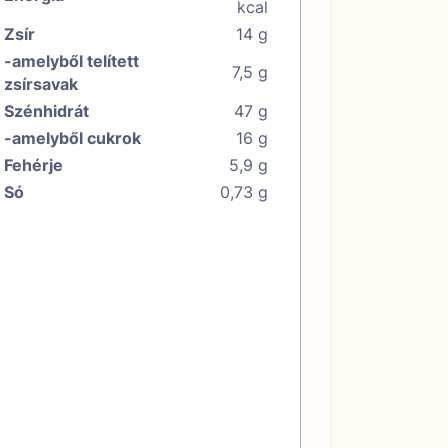
kcal
Zsír
14 g
-amelyből telített
7,5 g
zsírsavak
Szénhidrát
47 g
-amelyből cukrok
16 g
Fehérje
5,9 g
Só
0,73 g