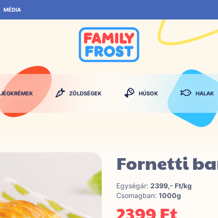
MÉDIA
JÉGKRÉMEK
ZÖLDSÉGEK
HÚSOK
HALAK
Fornetti b
Egységár:
2399,- Ft/kg
Csomagban:
1000g
2399 Ft