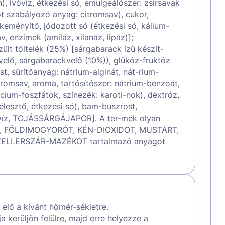
, ivóvíz, étkezési só, emulgeálószer: zsírsavak
ot szabályozó anyag: citromsav), cukor,
eményítő, jódozott só (étkezési só, kálium-
v, enzimek (amiláz, xilanáz, lipáz)];
ült töltelék (25%) [sárgabarack ízű készít-
elő, sárgabarackvelő (10%)), glükóz-fruktóz
st, sűrítőanyag: nátrium-alginát, nát-rium-
itromsav, aroma, tartósítószer: nátrium-benzoát,
lcium-foszfátok, színezék: karoti-nok), dextróz,
lesztő, étkezési só), bam-buszrost,
vóvíz, TOJÁSSÁRGÁJAPOR]. A ter-mék olyan
ET, FÖLDIMOGYORÓT, KÉN-DIOXIDOT, MUSTÁRT,
ZELLERSZÁR-MAZÉKOT tartalmazó anyagot
 elő a kívánt hőmér-sékletre.
ja kerüljön felülre, majd erre helyezze a