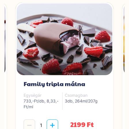
Family tripla málna
Egységár
Csomagban
733,-Ft/db, 8,33,-
3db, 264ml/207g
Ft/ml
2199 Ft