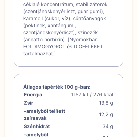
céklalé koncentrátum, stabilizátorok
(szentjánoskenyérliszt, guar gumi),
karamell (cukor, víz), sűrítőanyagok
(pektinek, xantángumi,
szentjánoskenyérliszt), színezék
(annatto norbixin). [Nyomokban
FÖLDIMOGYORÓT és DIÓFÉLÉKET
tartalmazhat.]
Átlagos tápérték 100 g–ban:
Energia
1157 kJ / 276 kcal
Zsír
13,8 g
-amelyből telített
12,2 g
zsírsavak
Szénhidrát
34 g
-amelyből