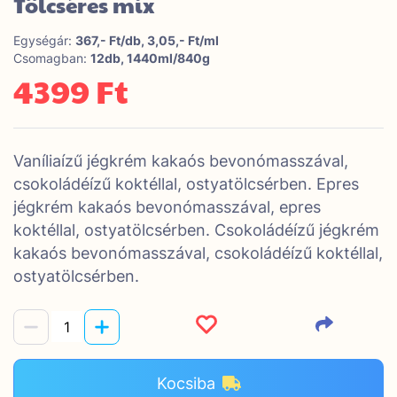
Tölcséres mix
Egységár:
367,- Ft/db, 3,05,- Ft/ml
Csomagban:
12db, 1440ml/840g
4399 Ft
Vaníliaízű jégkrém kakaós bevonómasszával,
csokoládéízű koktéllal, ostyatölcsérben. Epres
jégkrém kakaós bevonómasszával, epres
koktéllal, ostyatölcsérben. Csokoládéízű jégkrém
kakaós bevonómasszával, csokoládéízű koktéllal,
ostyatölcsérben.
Kocsiba