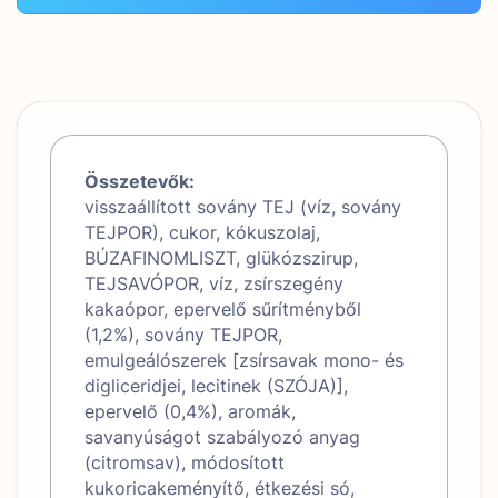
Összetevők:
visszaállított sovány TEJ (víz, sovány
TEJPOR), cukor, kókuszolaj,
BÚZAFINOMLISZT, glükózszirup,
TEJSAVÓPOR, víz, zsírszegény
kakaópor, epervelő sűrítményből
(1,2%), sovány TEJPOR,
emulgeálószerek [zsírsavak mono- és
digliceridjei, lecitinek (SZÓJA)],
epervelő (0,4%), aromák,
savanyúságot szabályozó anyag
(citromsav), módosított
kukoricakeményítő, étkezési só,