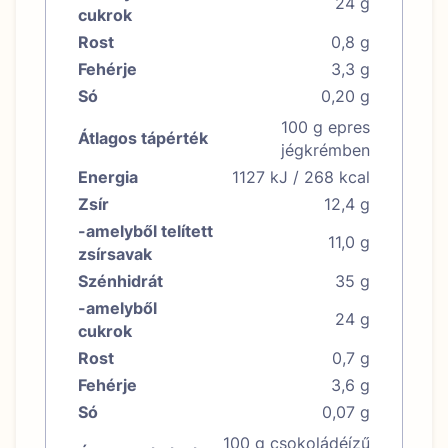
24 g
cukrok
Rost
0,8 g
Fehérje
3,3 g
Só
0,20 g
100 g epres
Átlagos tápérték
jégkrémben
Energia
1127 kJ / 268 kcal
Zsír
12,4 g
-amelyből telített
11,0 g
zsírsavak
Szénhidrát
35 g
-amelyből
24 g
cukrok
Rost
0,7 g
Fehérje
3,6 g
Só
0,07 g
100 g csokoládéízű