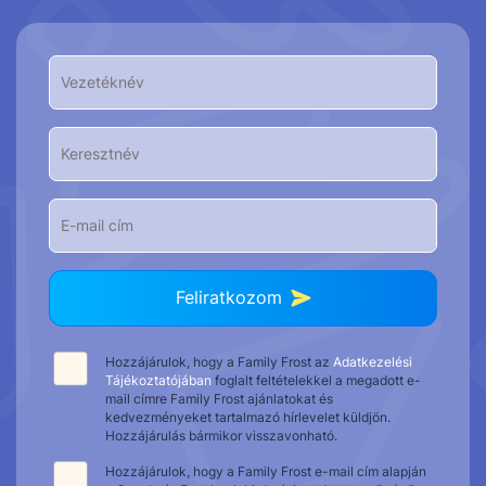
Feliratkozom
Hozzájárulok, hogy a Family Frost az
Adatkezelési
Tájékoztatójában
foglalt feltételekkel a megadott e-
mail címre Family Frost ajánlatokat és
kedvezményeket tartalmazó hírlevelet küldjön.
Hozzájárulás bármikor visszavonható.
Hozzájárulok, hogy a Family Frost e-mail cím alapján