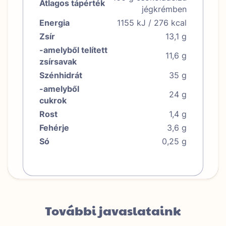
Átlagos tápérték
jégkrémben
Energia
1155 kJ / 276 kcal
Zsír
13,1 g
-amelyből telített
11,6 g
zsírsavak
Szénhidrát
35 g
-amelyből
24 g
cukrok
Rost
1,4 g
Fehérje
3,6 g
Só
0,25 g
További javaslataink