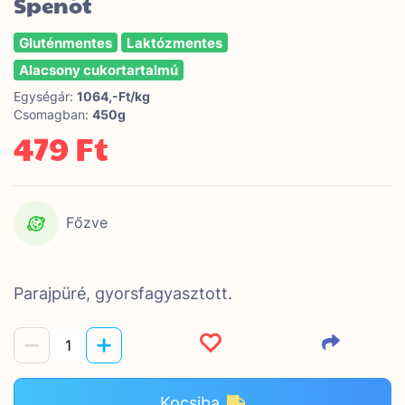
Spenót
Gluténmentes
Laktózmentes
Alacsony cukortartalmú
Egységár:
1064,-Ft/kg
Csomagban:
450g
479 Ft
Főzve
Parajpüré, gyorsfagyasztott.
Kocsiba