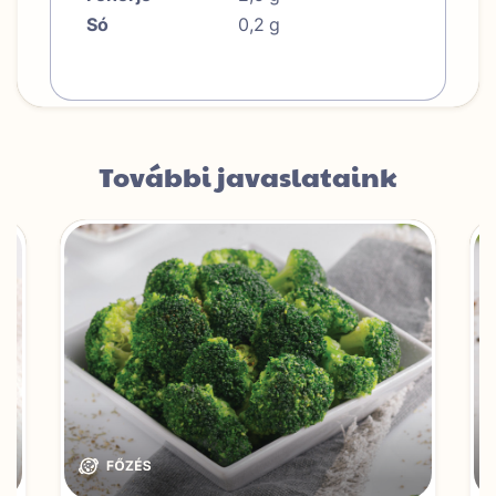
Só
0,2
g
További javaslataink