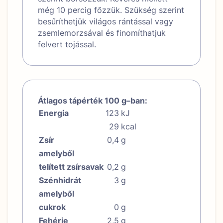
még 10 percig főzzük. Szükség szerint
besűríthetjük világos rántással vagy
zsemlemorzsával és finomíthatjuk
felvert tojással.
Átlagos tápérték 100 g–ban:
Energia
123
kJ
29
kcal
Zsír
0,4
g
amelyből
telített zsírsavak
0,2
g
Szénhidrát
3
g
amelyből
cukrok
0
g
Fehérje
2,5
g