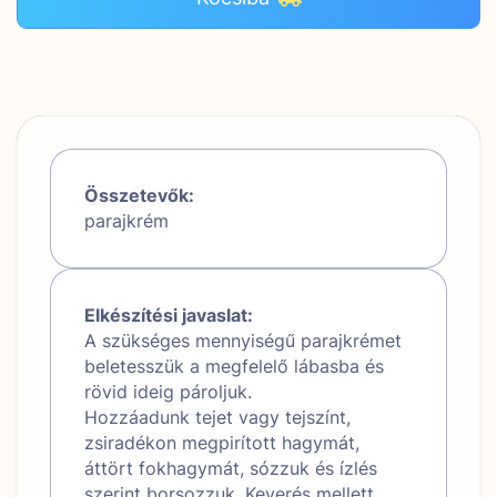
Összetevők:
parajkrém
Elkészítési javaslat:
A szükséges mennyiségű parajkrémet
beletesszük a megfelelő lábasba és
rövid ideig pároljuk.
Hozzáadunk tejet vagy tejszínt,
zsiradékon megpirított hagymát,
áttört fokhagymát, sózzuk és ízlés
szerint borsozzuk. Keverés mellett