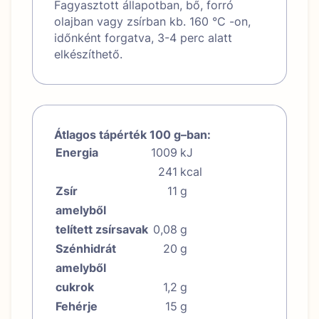
Fagyasztott állapotban, bő, forró
olajban vagy zsírban kb. 160 °C -on,
időnként forgatva, 3-4 perc alatt
elkészíthető.
Átlagos tápérték 100 g–ban:
Energia
1009
kJ
241
kcal
Zsír
11
g
amelyből
telített zsírsavak
0,08
g
Szénhidrát
20
g
amelyből
cukrok
1,2
g
Fehérje
15
g