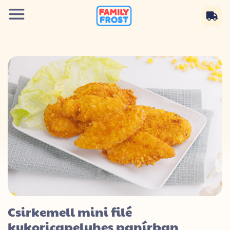
Csirkemell mini filé
kukoricapelyhes panírban