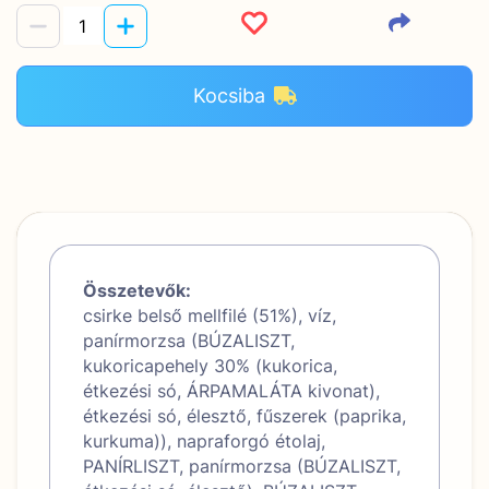
Kocsiba
Összetevők:
csirke belső mellfilé (51%), víz,
panírmorzsa (BÚZALISZT,
kukoricapehely 30% (kukorica,
étkezési só, ÁRPAMALÁTA kivonat),
étkezési só, élesztő, fűszerek (paprika,
kurkuma)), napraforgó étolaj,
PANÍRLISZT, panírmorzsa (BÚZALISZT,