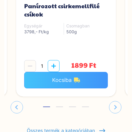
Panírozott csirkemellfilé
csíkok
Egységár
Csomagban
3798,- Ft/kg
500g
1899 Ft
Kocsiba
Összes termék a kategóriában