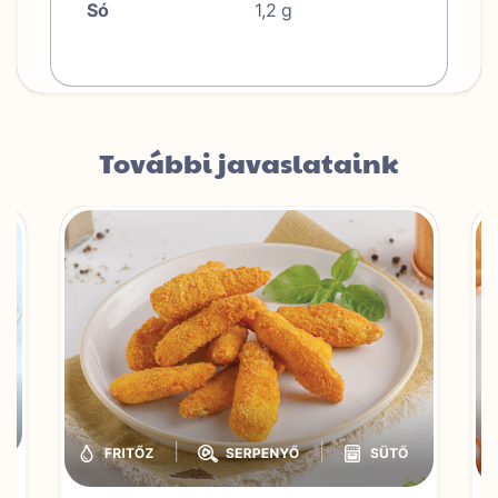
Só
1,2
g
További javaslataink
|
|