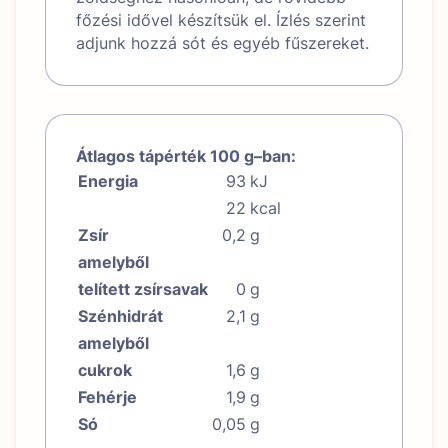
főzési idővel készítsük el. Ízlés szerint
adjunk hozzá sót és egyéb fűszereket.
Átlagos tápérték 100 g–ban:
Energia
93
kJ
22
kcal
Zsír
0,2
g
amelyből
telített zsírsavak
0
g
Szénhidrát
2,1
g
amelyből
cukrok
1,6
g
Fehérje
1,9
g
Só
0,05
g