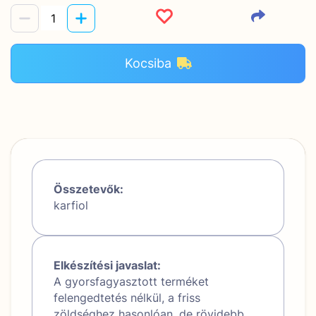
Kocsiba
Összetevők:
karfiol
Elkészítési javaslat:
A gyorsfagyasztott terméket
felengedtetés nélkül, a friss
zöldséghez hasonlóan, de rövidebb