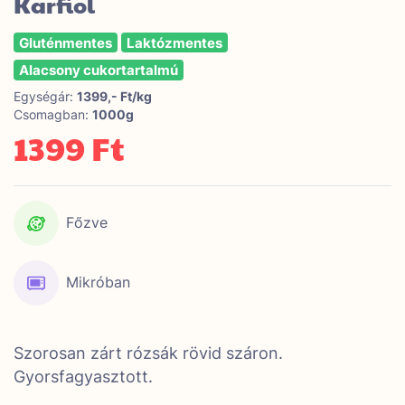
Karfiol
Gluténmentes
Laktózmentes
Alacsony cukortartalmú
Egységár:
1399,- Ft/kg
Csomagban:
1000g
1399 Ft
Főzve
Mikróban
Szorosan zárt rózsák rövid száron.
Gyorsfagyasztott.