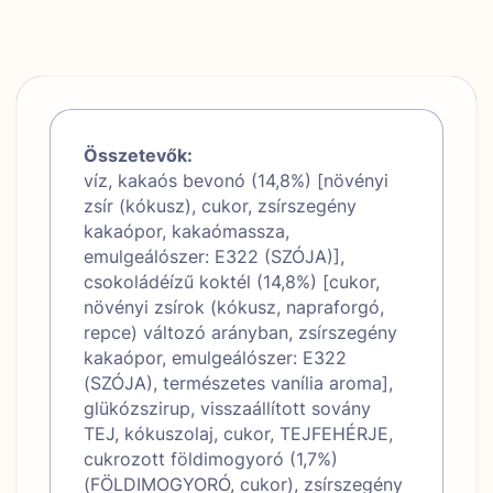
Összetevők:
víz, kakaós bevonó (14,8%) [növényi
zsír (kókusz), cukor, zsírszegény
kakaópor, kakaómassza,
emulgeálószer: E322 (SZÓJA)],
csokoládéízű koktél (14,8%) [cukor,
növényi zsírok (kókusz, napraforgó,
repce) változó arányban, zsírszegény
kakaópor, emulgeálószer: E322
(SZÓJA), természetes vanília aroma],
glükózszirup, visszaállított sovány
TEJ, kókuszolaj, cukor, TEJFEHÉRJE,
cukrozott földimogyoró (1,7%)
(FÖLDIMOGYORÓ, cukor), zsírszegény