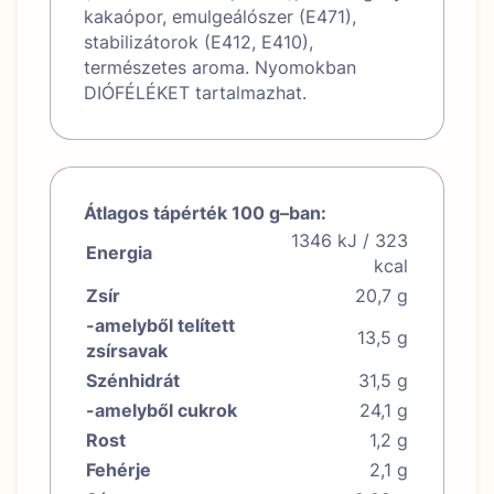
kakaópor, emulgeálószer (E471),
stabilizátorok (E412, E410),
természetes aroma. Nyomokban
DIÓFÉLÉKET tartalmazhat.
Átlagos tápérték 100 g–ban:
1346 kJ / 323
Energia
kcal
Zsír
20,7 g
-amelyből telített
13,5 g
zsírsavak
Szénhidrát
31,5 g
-amelyből cukrok
24,1 g
Rost
1,2 g
Fehérje
2,1 g