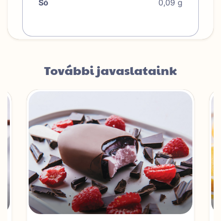
Só
0,09 g
További javaslataink