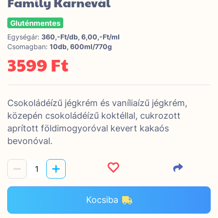
Family Karnevál
Gluténmentes
Egységár:
360,-Ft/db, 6,00,-Ft/ml
Csomagban:
10db, 600ml/770g
3599 Ft
Csokoládéízű jégkrém és vaníliaízű jégkrém,
közepén csokoládéízű koktéllal, cukrozott
aprított földimogyoróval kevert kakaós
bevonóval.
Kocsiba