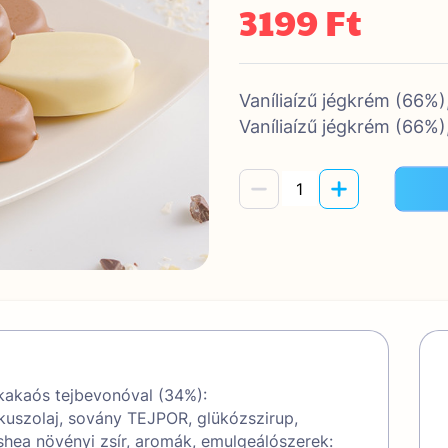
3199 Ft
Vaníliaízű jégkrém (66%
Vaníliaízű jégkrém (66%
 kakaós tejbevonóval (34%):
ókuszolaj, sovány TEJPOR, glükózszirup,
ea növényi zsír, aromák, emulgeálószerek: