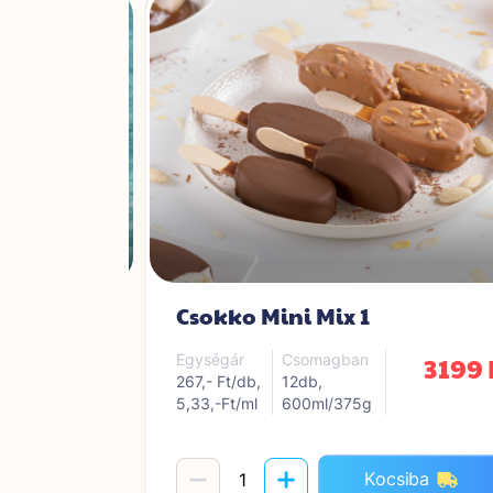
Csokko Mini Mix 1
4699 Ft
3199 
Egységár
Csomagban
267,- Ft/db,
12db,
5,33,-Ft/ml
600ml/375g
iba
Kocsiba