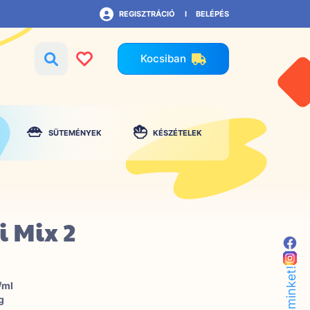
REGISZTRÁCIÓ
BELÉPÉS
Kocsiban
SÜTEMÉNYEK
KÉSZÉTELEK
 Mix 2
/ml
g