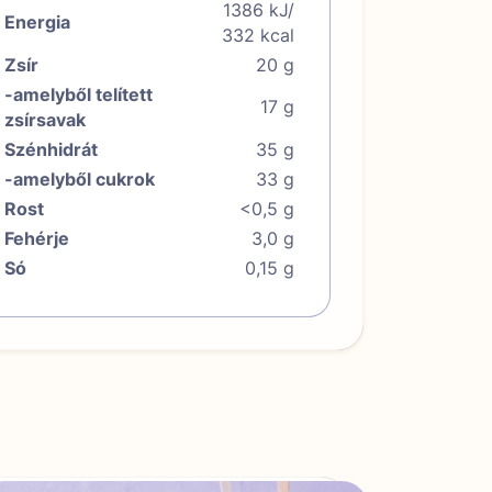
1386 kJ/
Energia
332 kcal
Zsír
20 g
-amelyből telített
17 g
zsírsavak
Szénhidrát
35 g
-amelyből cukrok
33 g
Rost
<0,5 g
Fehérje
3,0 g
Só
0,15 g