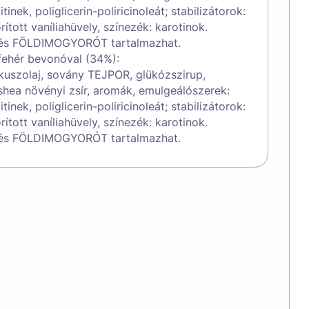
tinek, poliglicerin-poliricinoleát; stabilizátorok:
ított vaníliahüvely, színezék: karotinok.
és FÖLDIMOGYORÓT tartalmazhat.
fehér bevonóval (34%):
ókuszolaj, sovány TEJPOR, glükózszirup,
ea növényi zsír, aromák, emulgeálószerek:
tinek, poliglicerin-poliricinoleát; stabilizátorok:
ított vaníliahüvely, színezék: karotinok.
és FÖLDIMOGYORÓT tartalmazhat.