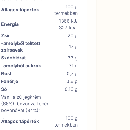
100 g
Átlagos tápérték
termékben
1366 kJ/
Energia
327 kcal
Zsír
20 g
-amelyből telített
17 g
zsírsavak
Szénhidrát
33 g
-amelyből cukrok
31 g
Rost
0,7 g
Fehérje
3,6 g
Só
0,16 g
Vaníliaízű jégkrém
(66%), bevonva fehér
bevonóval (34%):
100 g
Átlagos tápérték
termékben