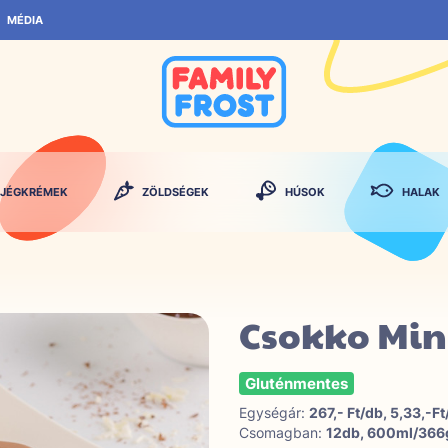
MÉDIA
JÉGKRÉMEK
ZÖLDSÉGEK
HÚSOK
HALAK
Csokko Mini
Gluténmentes
Egységár:
267,- Ft/db, 5,33,-Ft
Csomagban:
12db, 600ml/366