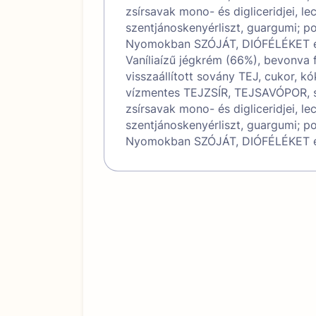
zsírsavak mono- és digliceridjei, leci
szentjánoskenyérliszt, guargumi; por
Nyomokban SZÓJÁT, DIÓFÉLÉKET 
Vaníliaízű jégkrém (66%), bevonva 
visszaállított sovány TEJ, cukor, k
vízmentes TEJZSÍR, TEJSAVÓPOR, sh
zsírsavak mono- és digliceridjei, leci
szentjánoskenyérliszt, guargumi; por
Nyomokban SZÓJÁT, DIÓFÉLÉKET 