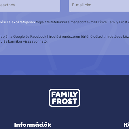
lési Tájékoztatójában
foglalt feltételekkel a megadott e-mail címre Family Fros
alapján a Google és Facebook hirdetési rendszeren történő célzott hirdetéses 
rulás bármikor visszavonható.
Információk
K