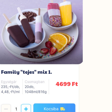
Family "tejes" mix 1.
Family 
4699 Ft
Egységár
Csomagban
Egységár
235,-Ft/db,
20db,
235,-Ft/db
4,48,-Ft/ml
1048ml/816g
5,13,-Ft/ml
Kocsiba