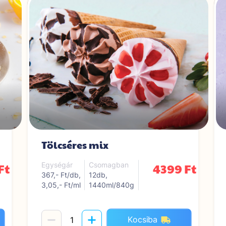
Tölcséres mix
Ft
4399 Ft
Egységár
Csomagban
367,- Ft/db,
12db,
3,05,- Ft/ml
1440ml/840g
Kocsiba