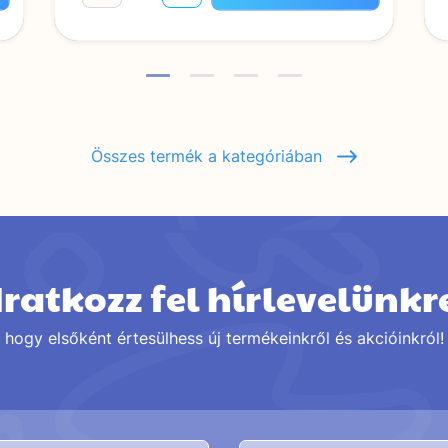
Összes termék a kategóriában
Iratkozz fel hírlevelünkr
hogy elsőként értesülhess új termékeinkről és akcióinkról!