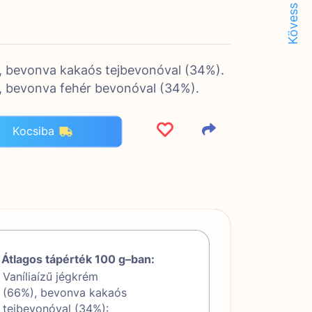
Kövess minket!
), bevonva kakaós tejbevonóval (34%).
), bevonva fehér bevonóval (34%).
Kocsiba
Átlagos tápérték 100 g–ban:
Vaníliaízű jégkrém
(66%), bevonva kakaós
tejbevonóval (34%):