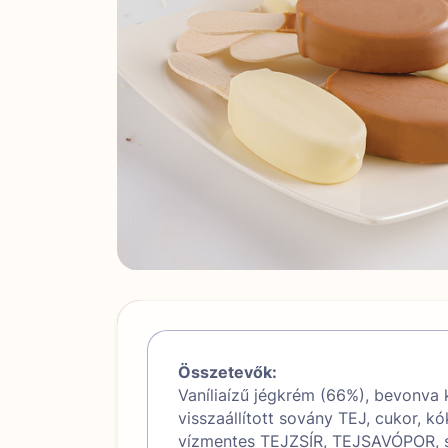
Összetevők:
Vaníliaízű jégkrém (66%), bevonva
visszaállított sovány TEJ, cukor, k
vízmentes TEJZSÍR, TEJSAVÓPOR, sh