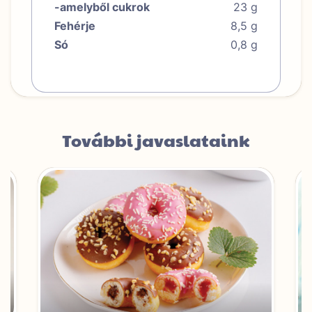
-amelyből cukrok
23 g
Fehérje
8,5 g
Só
0,8 g
További javaslataink