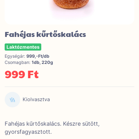
Fahéjas kűrtőskalács
Laktózmentes
Egységár:
999,-Ft/db
Csomagban:
1db, 220g
999 Ft
Kiolvasztva
Fahéjas kűrtőskalács. Készre sütött,
gyorsfagyasztott.