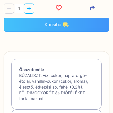
Kocsiba
Összetevők:
BÚZALISZT, víz, cukor, napraforgó-
étolaj, vanillin-cukor (cukor, aroma),
élesztő, étkezési só, fahéj (0,2%).
FÖLDIMOGYORÓT és DIÓFÉLÉKET
tartalmazhat.