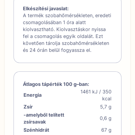
Elkészítési javaslat:
A termék szobahőmérsékleten, eredeti
csomagolásában 1 óra alatt
kiolvasztható. Kiolvasztáskor nyissa
fel a csomagolás egyik oldalát. Ezt
követően tárolja szobahőmérsékleten
és 24 órán belül fogyassza el.
Átlagos tápérték 100 g–ban:
1461 kJ / 350
Energia
kcal
Zsír
5,7 g
-amelyből telített
0,6 g
zsírsavak
Szénhidrát
67 g