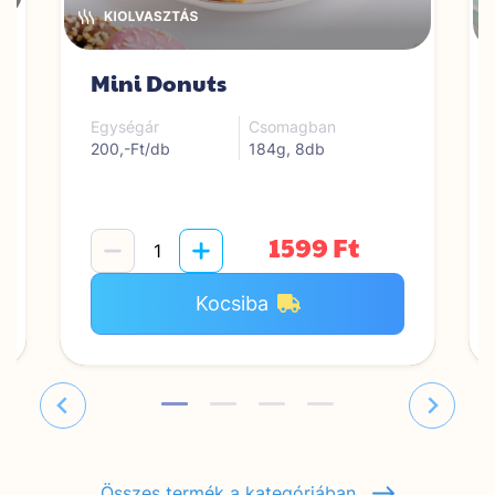
Mini Donuts
Egységár
Csomagban
200,-Ft/db
184g, 8db
1599 Ft
Kocsiba
Összes termék a kategóriában