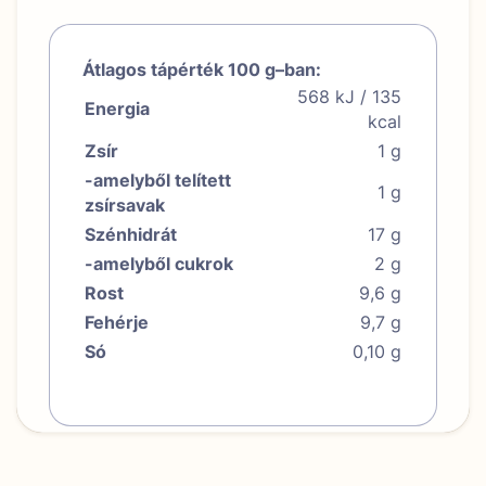
Átlagos tápérték 100 g–ban:
568 kJ / 135
Energia
kcal
Zsír
1 g
-amelyből telített
1 g
zsírsavak
Szénhidrát
17 g
-amelyből cukrok
2 g
Rost
9,6 g
Fehérje
9,7 g
Só
0,10 g