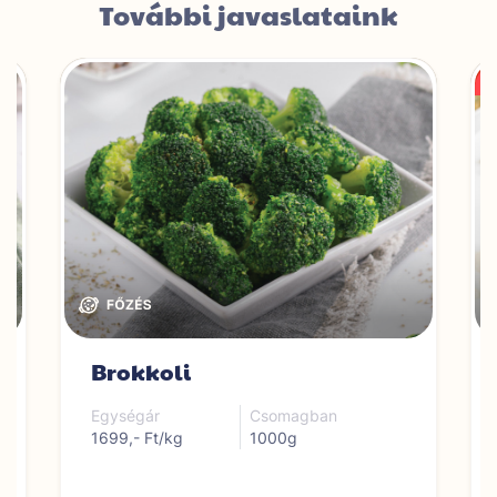
További javaslataink
Brokkoli
Egységár
Csomagban
1699,- Ft/kg
1000g