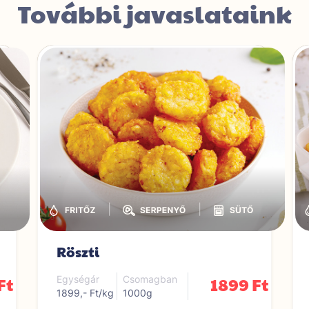
További javaslataink
|
|
Röszti
Ft
1899 Ft
Egységár
Csomagban
1899,- Ft/kg
1000g