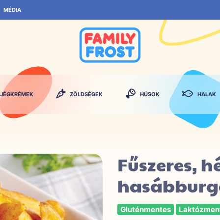
MÉDIA
JÉGKRÉMEK
ZÖLDSÉGEK
HÚSOK
HALAK
Fűszeres, h
hasábbur
Gluténmentes
Laktózmen