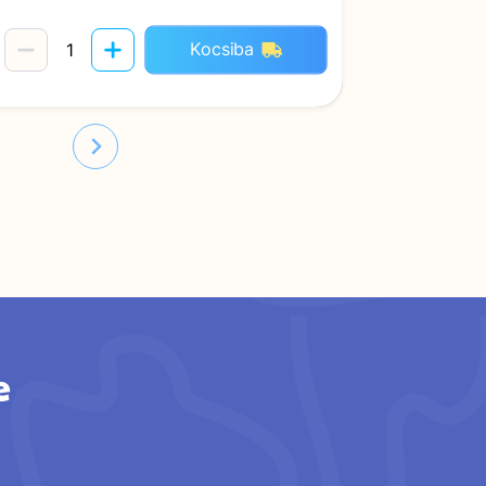
Kocsiba
e