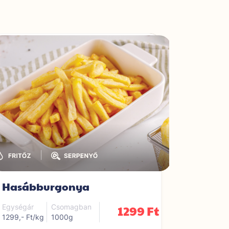
|
Hasábburgonya
Burgo
1299 Ft
Egységár
Csomagban
Egységár
1299,- Ft/kg
1000g
1799,- Ft/