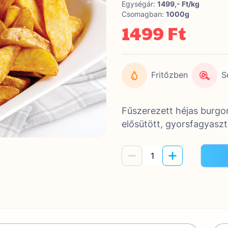
Egységár:
1499,- Ft/kg
Csomagban:
1000g
1499 Ft
Fritőzben
S
Fűszerezett héjas burgo
elősütött, gyorsfagyaszt