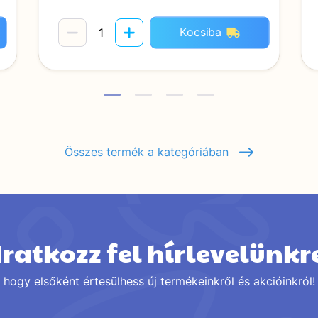
Kocsiba
Összes termék a kategóriában
Iratkozz fel hírlevelünkr
hogy elsőként értesülhess új termékeinkről és akcióinkról!