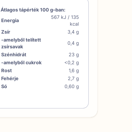
Átlagos tápérték 100 g–ban:
567 kJ / 135
Energia
kcal
Zsír
3,4 g
-amelyből telített
0,4 g
zsírsavak
Szénhidrát
23 g
-amelyből cukrok
<0,2 g
Rost
1,6 g
Fehérje
2,7 g
Só
0,60 g