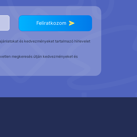
Feliratkozom
t ajánlatokat és kedvezményeket tartalmazó hírlevelet
közvetlen megkeresés útján kedvezményeket és