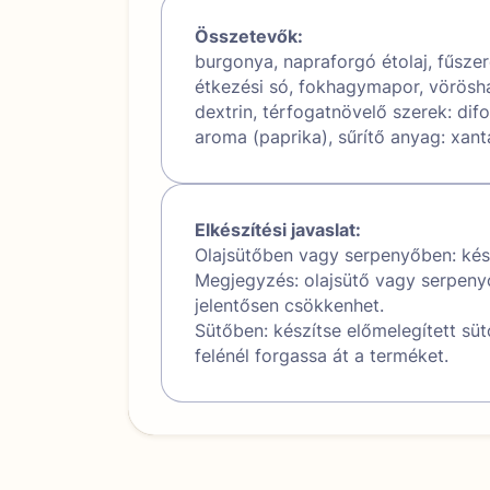
Összetevők:
burgonya, napraforgó étolaj, fűsze
étkezési só, fokhagymapor, vörösha
dextrin, térfogatnövelő szerek: di
aroma (paprika), sűrítő anyag: xan
Elkészítési javaslat:
Olajsütőben vagy serpenyőben: kész
Megjegyzés: olajsütő vagy serpenyő
jelentősen csökkenhet.
Sütőben: készítse előmelegített sü
felénél forgassa át a terméket.