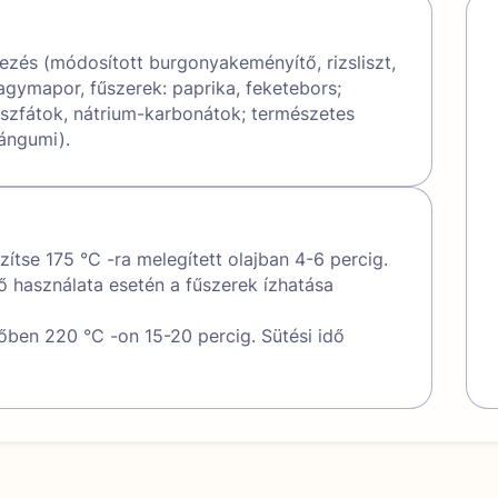
rezés (módosított burgonyakeményítő, rizsliszt,
gymapor, fűszerek: paprika, feketebors;
foszfátok, nátrium-karbonátok; természetes
tángumi).
ítse 175 °C -ra melegített olajban 4-6 percig.
 használata esetén a fűszerek ízhatása
tőben 220 °C -on 15-20 percig. Sütési idő