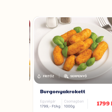
|
|
Burgonyakrokett
1799 Ft
1799 
Egységár
Csomagban
1799,- Ft/kg
1000g