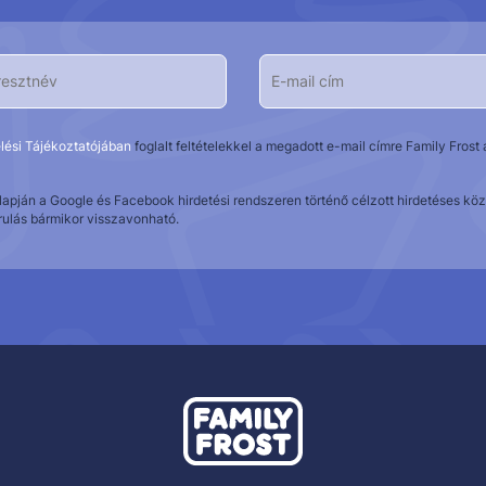
lési Tájékoztatójában
foglalt feltételekkel a megadott e-mail címre Family Fros
alapján a Google és Facebook hirdetési rendszeren történő célzott hirdetéses 
rulás bármikor visszavonható.