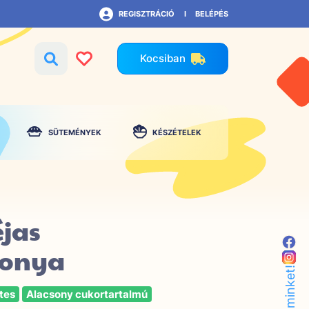
REGISZTRÁCIÓ
BELÉPÉS
Kocsiban
SÜTEMÉNYEK
KÉSZÉTELEK
éjas
gonya
tes
Alacsony cukortartalmú