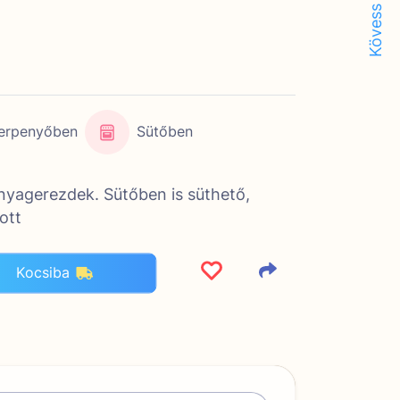
Kövess minket!
erpenyőben
Sütőben
nyagerezdek. Sütőben is süthető,
ott
Kocsiba