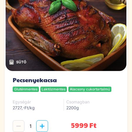
Pecsenyekacsa
Gluténmentes
Laktózmentes
Alacsony cukortartalmú
Egységár
Csomagban
2727,-Ft/kg
2200g
5999 Ft