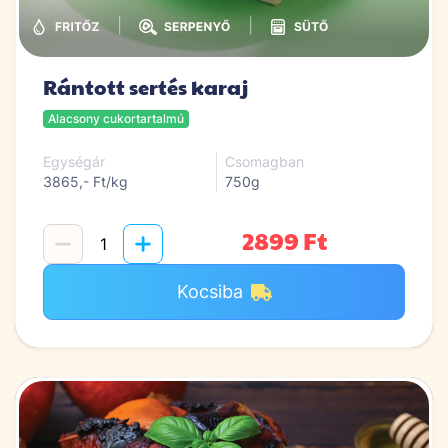
|
|
Rántott sertés karaj
Alacsony cukortartalmú
Egységár
Csomagban
3865,- Ft/kg
750g
2899 Ft
Kocsiba