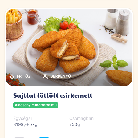
|
Sajttal töltött csirkemell
Alacsony cukortartalmú
Egységár
Csomagban
3199,-Ft/kg
750g