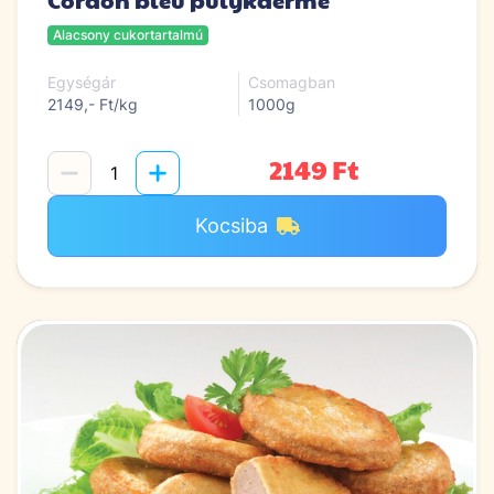
Alacsony cukortartalmú
Egységár
Csomagban
2149,- Ft/kg
1000g
2149 Ft
Kocsiba