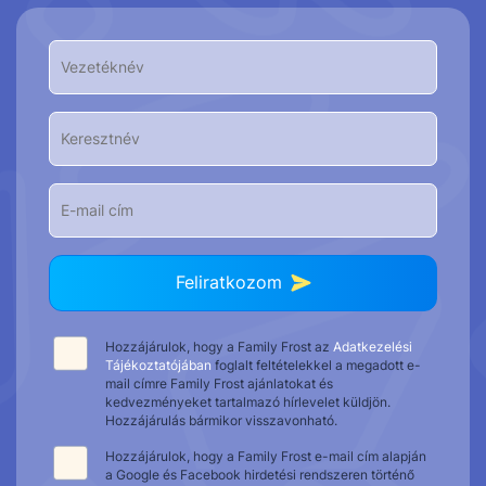
Feliratkozom
Hozzájárulok, hogy a Family Frost az
Adatkezelési
Tájékoztatójában
foglalt feltételekkel a megadott e-
mail címre Family Frost ajánlatokat és
kedvezményeket tartalmazó hírlevelet küldjön.
Hozzájárulás bármikor visszavonható.
Hozzájárulok, hogy a Family Frost e-mail cím alapján
a Google és Facebook hirdetési rendszeren történő