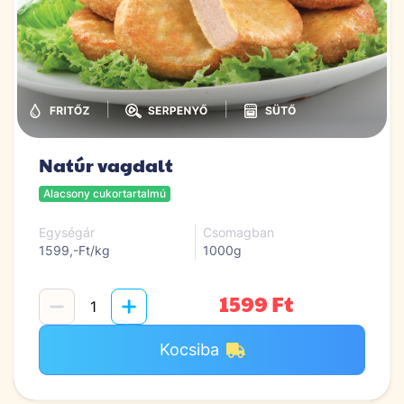
|
|
Natúr vagdalt
Alacsony cukortartalmú
Egységár
Csomagban
1599,-Ft/kg
1000g
1599 Ft
Kocsiba