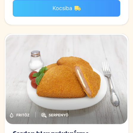
Kocsiba
|
Cordon bleu pulykaérme