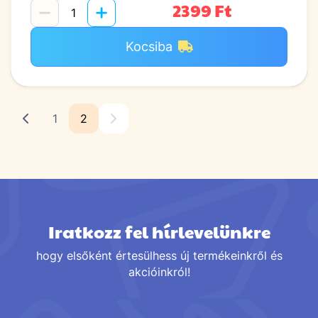
2399 Ft
Kocsiba
1
2
Iratkozz fel hírlevelünkre
hogy elsőként értesülhess új termékeinkről és
akcióinkról!