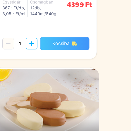
4399 Ft
Egységár
Csomagban
367,- Ft/db,
12db,
3,05,- Ft/ml
1440ml/840g
Kocsiba