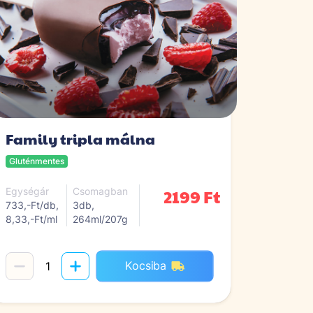
Family tripla málna
Gluténmentes
2199 Ft
Egységár
Csomagban
733,-Ft/db,
3db,
8,33,-Ft/ml
264ml/207g
Kocsiba