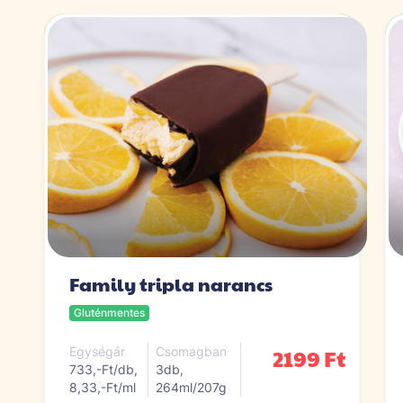
Family tripla narancs
Gluténmentes
2199 Ft
Egységár
Csomagban
733,-Ft/db,
3db,
8,33,-Ft/ml
264ml/207g