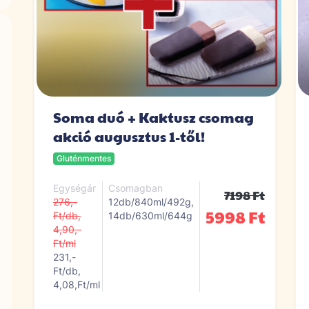
Soma duó + Kaktusz csomag
akció augusztus 1-től!
Gluténmentes
Egységár
Csomagban
7198 Ft
276,-
12db/840ml/492g,
5998 Ft
Ft/db,
14db/630ml/644g
4,90,-
Ft/ml
231,-
Ft/db,
4,08,Ft/ml