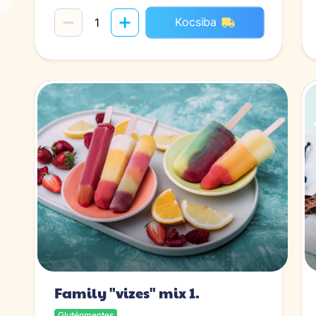
Kocsiba
Family "vizes" mix 1.
Gluténmentes