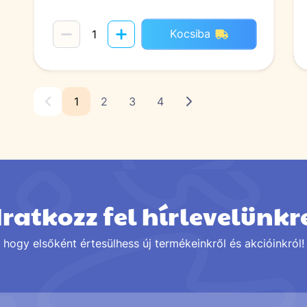
Kocsiba
1
2
3
4
Iratkozz fel hírlevelünkr
hogy elsőként értesülhess új termékeinkről és akcióinkról!