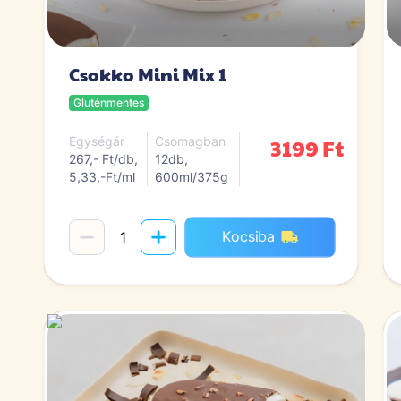
Csokko Mini Mix 1
Gluténmentes
3199 Ft
Egységár
Csomagban
267,- Ft/db,
12db,
5,33,-Ft/ml
600ml/375g
Kocsiba