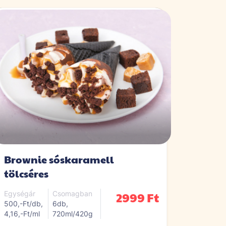
Brownie sóskaramell
tölcséres
2999 Ft
Egységár
Csomagban
500,-Ft/db,
6db,
4,16,-Ft/ml
720ml/420g