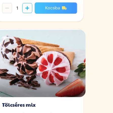
Kocsiba
Tölcséres mix