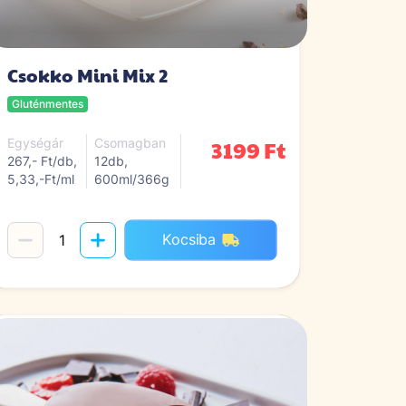
Csokko Mini Mix 2
Gluténmentes
3199 Ft
Egységár
Csomagban
267,- Ft/db,
12db,
5,33,-Ft/ml
600ml/366g
Kocsiba