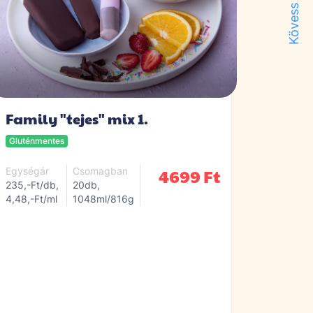
Kövess minket!
Family "tejes" mix 1.
Gluténmentes
4699 Ft
Egységár
Csomagban
235,-Ft/db,
20db,
4,48,-Ft/ml
1048ml/816g