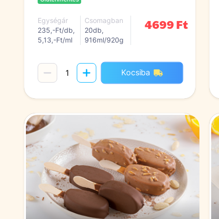
4699 Ft
Egységár
Csomagban
235,-Ft/db,
20db,
5,13,-Ft/ml
916ml/920g
Kocsiba