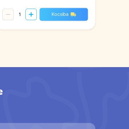
Kocsiba
e