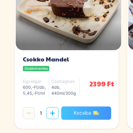
Csokko Mandel
Gluténmentes
2399 Ft
Egységár
Csomagban
600,-Ft/db,
4db,
5,45,-Ft/ml
440ml/300g
Kocsiba