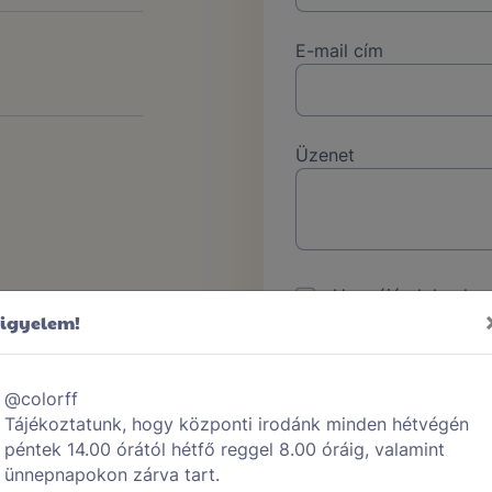
E-mail cím
Üzenet
Hozzájárulok a kap
Figyelem!
kezeléséhez a
Adat
foglaltak szerint.
@colorff
K
Tájékoztatunk, hogy központi irodánk minden hétvégén
péntek 14.00 órától hétfő reggel 8.00 óráig, valamint
ünnepnapokon zárva tart.