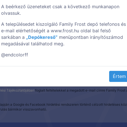
A beérkező üzeneteket csak a következő munkanapon
olvassuk.
Iratkozz fel hírlevelünkr
A településedet kiszolgáló Family Frost depó telefonos és
e-mail elérhetőségét a www.frost.hu oldal bal felső
sarkában a
„Depókereső”
menüpontban irányítószámod
hogy elsőként értesülhess új termékeinkről és akcióinkról!
megadásával találhatod meg.
@endcolorff
Értem
lési Tájékoztatójában
foglalt feltételekkel a megadott e-mail címre Family Fros
alapján a Google és Facebook hirdetési rendszeren történő célzott hirdetéses 
rulás bármikor visszavonható.