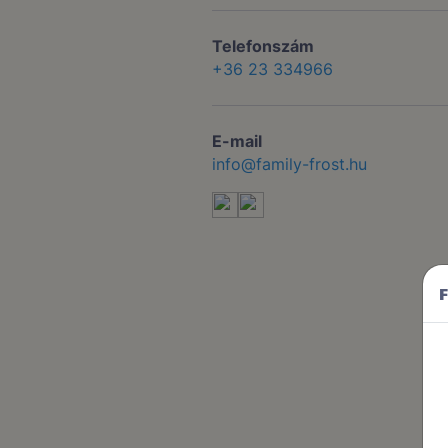
Telefonszám
+36 23 334966
E-mail
info@family-frost.hu