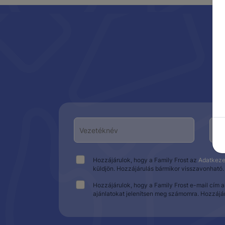
Hozzájárulok, hogy a Family Frost az
Adatkeze
küldjön. Hozzájárulás bármikor visszavonható.
Hozzájárulok, hogy a Family Frost e-mail cím 
ajánlatokat jelenítsen meg számomra. Hozzájá