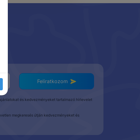
e
Feliratkozom
t ajánlatokat és kedvezményeket tartalmazó hírlevelet
közvetlen megkeresés útján kedvezményeket és