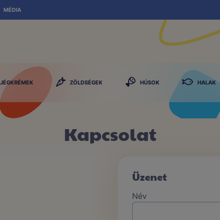
MÉDIA
JÉGKRÉMEK
ZÖLDSÉGEK
HÚSOK
HALAK
Kapcsolat
Üzenet
Név