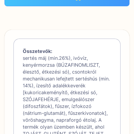
Összetevők:
sertés máj (min.26%), ivóvíz,
kenyérmorzsa (BÚZAFINOMLISZT,
élesztő, étkezési só), csontokról
mechanikusan lefejtett sertéshús (min.
14%), ízesítő adalékkeverék
[kukoricakeményítő, étkezési só,
SZÓJAFEHÉRJE, emulgeálószer
(difoszfátok), fűszer, ízfokozó
(nátrium-glutamát), fűszerkivonatok],
vöröshagyma, napraforgó étolaj. A
termék olyan üzemben készült, ahol
TOJÁST, GLUTÉNT, SZÓJÁT, TEJET,