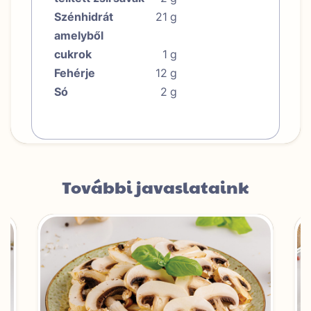
Szénhidrát
21
g
amelyből
cukrok
1
g
Fehérje
12
g
Só
2
g
További javaslataink