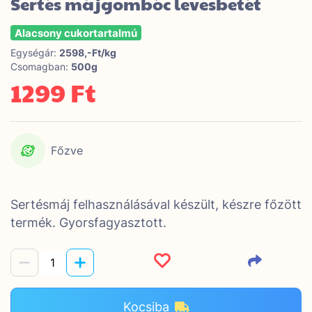
Sertés májgombóc levesbetét
Alacsony cukortartalmú
Egységár:
2598,-Ft/kg
Csomagban:
500g
1299 Ft
Főzve
Sertésmáj felhasználásával készült, készre főzött
termék. Gyorsfagyasztott.
Kocsiba