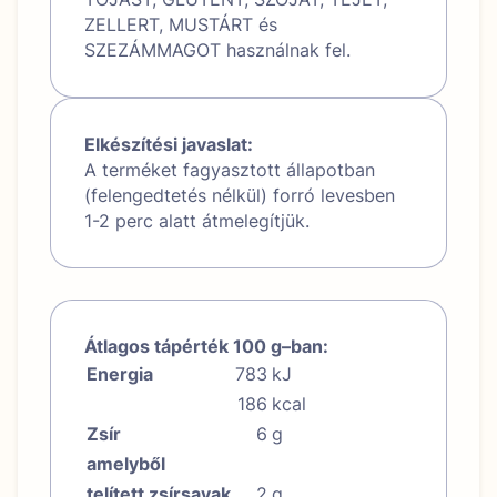
ZELLERT, MUSTÁRT és
SZEZÁMMAGOT használnak fel.
Elkészítési javaslat:
A terméket fagyasztott állapotban
(felengedtetés nélkül) forró levesben
1-2 perc alatt átmelegítjük.
Átlagos tápérték 100 g–ban:
Energia
783
kJ
186
kcal
Zsír
6
g
amelyből
telített zsírsavak
2
g