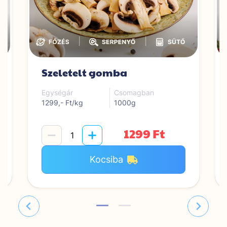
|
|
Szeletelt gomba
Egységár
Csomagban
1299,- Ft/kg
1000g
1299 Ft
Kocsiba