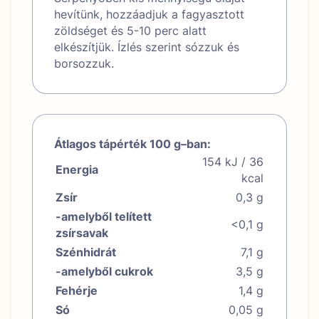
hevítünk, hozzáadjuk a fagyasztott
zöldséget és 5-10 perc alatt
elkészítjük. Ízlés szerint sózzuk és
borsozzuk.
Átlagos tápérték 100 g–ban:
154 kJ / 36
Energia
kcal
Zsír
0,3 g
-amelyből telített
<0,1 g
zsírsavak
Szénhidrát
7,1 g
-amelyből cukrok
3,5 g
Fehérje
1,4 g
Só
0,05 g