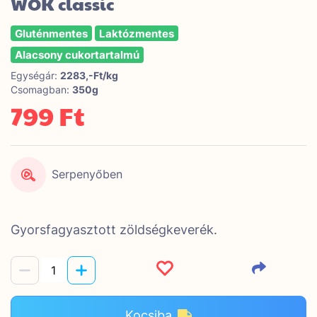
WOK classic
Gluténmentes
Laktózmentes
Alacsony cukortartalmú
Egységár:
2283,-Ft/kg
Csomagban:
350g
799 Ft
Serpenyőben
Gyorsfagyasztott zöldségkeverék.
Kocsiba