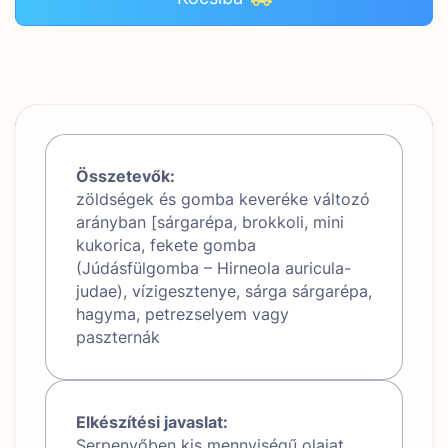
Összetevők:
zöldségek és gomba keveréke változó
arányban [sárgarépa, brokkoli, mini
kukorica, fekete gomba
(Júdásfülgomba – Hirneola auricula-
judae), vízigesztenye, sárga sárgarépa,
hagyma, petrezselyem vagy
paszternák
Elkészítési javaslat:
Serpenyőben kis mennyiségű olajat