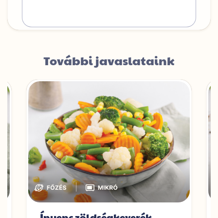
További javaslataink
|
Ínyenc zöldségkeverék