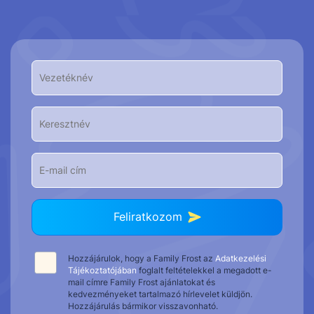
Feliratkozom
Hozzájárulok, hogy a Family Frost az
Adatkezelési
Tájékoztatójában
foglalt feltételekkel a megadott e-
mail címre Family Frost ajánlatokat és
kedvezményeket tartalmazó hírlevelet küldjön.
Hozzájárulás bármikor visszavonható.