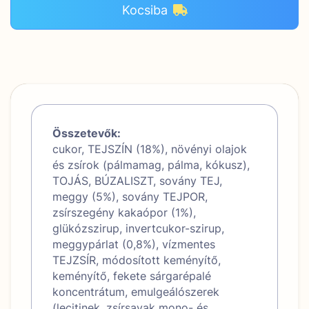
Kocsiba
Összetevők:
cukor, TEJSZÍN (18%), növényi olajok
és zsírok (pálmamag, pálma, kókusz),
TOJÁS, BÚZALISZT, sovány TEJ,
meggy (5%), sovány TEJPOR,
zsírszegény kakaópor (1%),
glükózszirup, invertcukor-szirup,
meggypárlat (0,8%), vízmentes
TEJZSÍR, módosított keményítő,
keményítő, fekete sárgarépalé
koncentrátum, emulgeálószerek
(lecitinek, zsírsavak mono- és