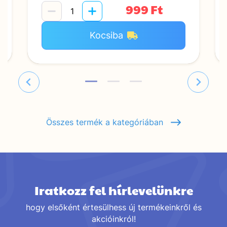
999 Ft
Kocsiba
Összes termék a kategóriában
Iratkozz fel hírlevelünkre
hogy elsőként értesülhess új termékeinkről és
akcióinkról!