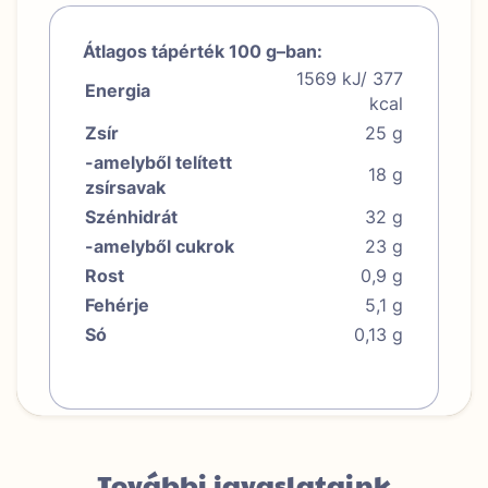
Átlagos tápérték 100 g–ban:
1569 kJ/ 377
Energia
kcal
Zsír
25 g
-amelyből telített
18 g
zsírsavak
Szénhidrát
32 g
-amelyből cukrok
23 g
Rost
0,9 g
Fehérje
5,1 g
Só
0,13 g
További javaslataink