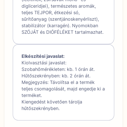
digliceridjei), természetes aromák,
teljes TEJPOR, étkezési só,
sűrítőanyag (szentjánoskenyérliszt),
stabilizátor (karragén). Nyomokban
SZÓJÁT és DIÓFÉLÉKET tartalmazhat.
Elkészítési javaslat:
Kiolvasztási javaslat:
Szobahőmérékleten: kb. 1 órán át.
Hűtőszekrényben: kb. 2 órán át.
Megjegyzés: Távolítsa el a termék
teljes csomagolását, majd engedje ki a
terméket.
Kiengedést követően tárolja
hűtőszekrényben.