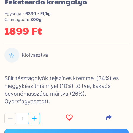
Feketeerdő krémgolyó
Egységár:
6330,- Ft/kg
Csomagban:
300g
1899 Ft
Kiolvasztva
Sült tésztagolyók tejszínes krémmel (34%) és
meggykészítménnyel (10%) töltve, kakaós
bevonómasszába mártva (26%).
Gyorsfagyasztott.