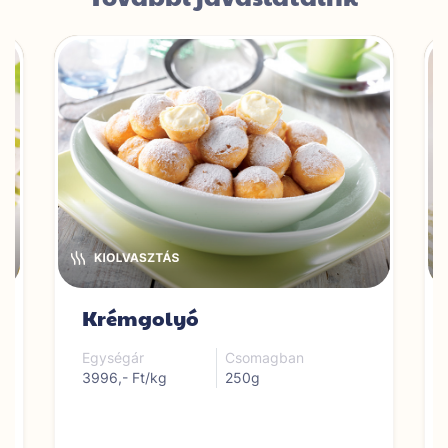
Krémgolyó
Egységár
Csomagban
3996,- Ft/kg
250g