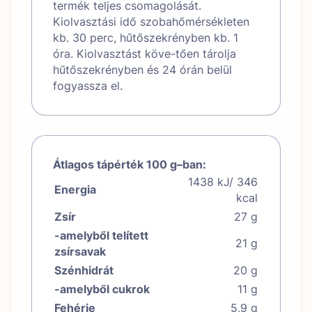
termék teljes csomagolását.
Kiolvasztási idő szobahőmérsékleten
kb. 30 perc, hűtőszekrényben kb. 1
óra. Kiolvasztást köve-tően tárolja
hűtőszekrényben és 24 órán belül
fogyassza el.
Átlagos tápérték 100 g–ban:
1438 kJ/ 346
Energia
kcal
Zsír
27 g
-amelyből telített
21 g
zsírsavak
Szénhidrát
20 g
-amelyből cukrok
11 g
Fehérje
5,9 g