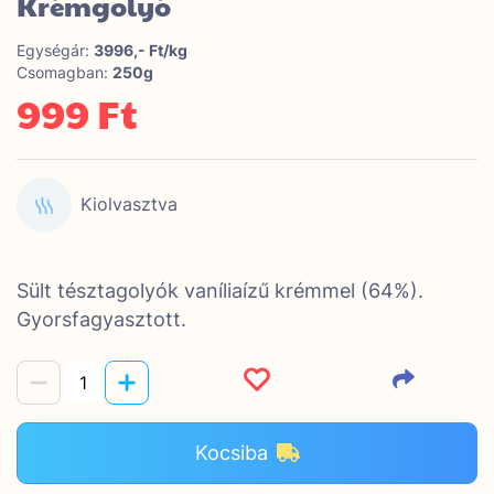
Krémgolyó
Egységár:
3996,- Ft/kg
Csomagban:
250g
999 Ft
Kiolvasztva
Sült tésztagolyók vaníliaízű krémmel (64%).
Gyorsfagyasztott.
Kocsiba