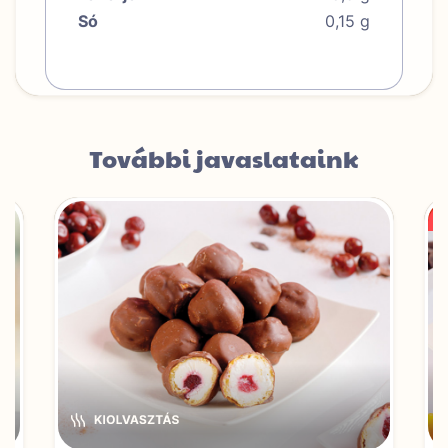
Só
0,15 g
További javaslataink