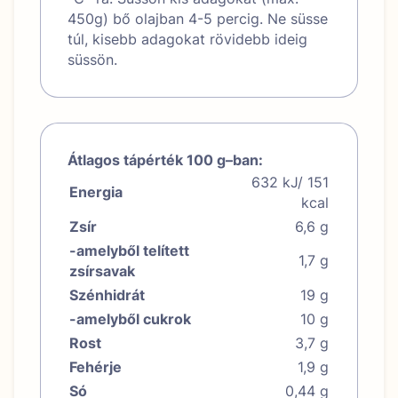
450g) bő olajban 4-5 percig. Ne süsse
túl, kisebb adagokat rövidebb ideig
süssön.
Átlagos tápérték 100 g–ban:
632 kJ/ 151
Energia
kcal
Zsír
6,6 g
-amelyből telített
1,7 g
zsírsavak
Szénhidrát
19 g
-amelyből cukrok
10 g
Rost
3,7 g
Fehérje
1,9 g
Só
0,44 g