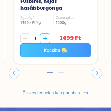
Fűszeres, héjas
hasábburgonya
Egységár
Csomagban
1499,- Ft/kg
1000g
1499 Ft
Kocsiba
Összes termék a kategóriában