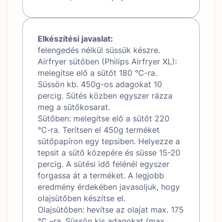
Elkészítési javaslat:
felengedés nélkül süssük készre.
Airfryer sütőben (Philips Airfryer XL):
melegítse elő a sütőt 180 °C-ra.
Süssön kb. 450g-os adagokat 10
percig. Sütés közben egyszer rázza
meg a sütőkosarat.
Sütőben: melegítse elő a sütőt 220
°C-ra. Terítsen el 450g terméket
sütőpapíron egy tepsiben. Helyezze a
tepsit a sütő közepére és süsse 15-20
percig. A sütési idő felénél egyszer
forgassa át a terméket. A legjobb
eredmény érdekében javasoljuk, hogy
olajsütőben készítse el.
Olajsütőben: hevítse az olajat max. 175
°C –ra. Süssön kis adagokat (max.