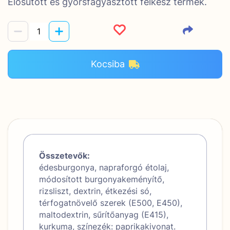
Elősütött és gyorsfagyasztott félkész termék.
Kocsiba
Összetevők:
édesburgonya, napraforgó étolaj,
módosított burgonyakeményítő,
rizsliszt, dextrin, étkezési só,
térfogatnövelő szerek (E500, E450),
maltodextrin, sűrítőanyag (E415),
kurkuma, színezék: paprikakivonat.