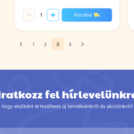
Kocsiba
1
2
3
4
Iratkozz fel hírlevelünkr
hogy elsőként értesülhess új termékeinkről és akcióinkról!