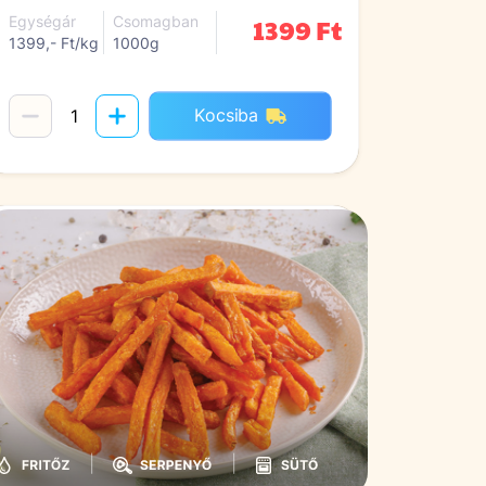
1399 Ft
Egységár
Csomagban
1399,- Ft/kg
1000g
Kocsiba
|
|