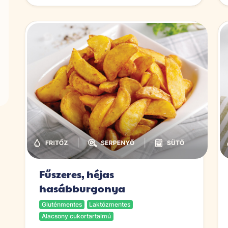
|
|
Fűszeres, héjas
hasábburgonya
Gluténmentes
Laktózmentes
Alacsony cukortartalmú