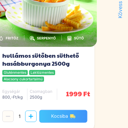
Kövess minket!
|
|
hullámos sütőben süthető
hasábburgonya 2500g
Gluténmentes
Laktózmentes
Alacsony cukortartalmú
1999 Ft
Egységár
Csomagban
800,-Ft/kg
2500g
Kocsiba