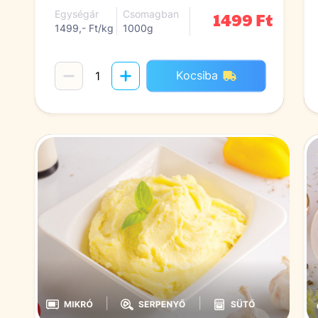
1499 Ft
Egységár
Csomagban
1499,- Ft/kg
1000g
Kocsiba
|
|