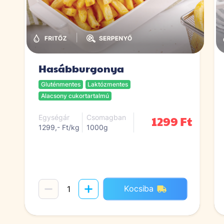
|
Hasábburgonya
Gluténmentes
Laktózmentes
Alacsony cukortartalmú
1299 Ft
Egységár
Csomagban
1299,- Ft/kg
1000g
Kocsiba