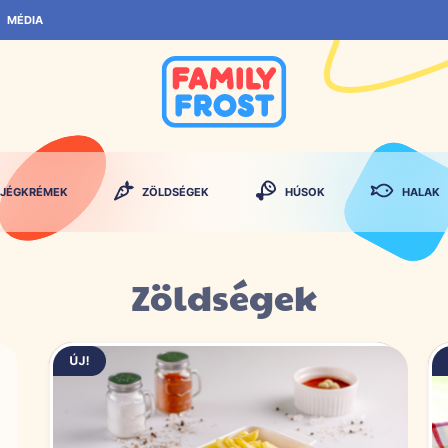
MÉDIA
JÉGKRÉMEK
ZÖLDSÉGEK
HÚSOK
HALAK
Zöldségek